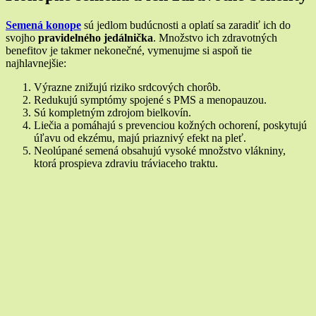
Semená konope
sú jedlom budúcnosti a oplatí sa zaradiť ich do
svojho
pravidelného jedálnička
. Množstvo ich zdravotných
benefitov je takmer nekonečné, vymenujme si aspoň tie
najhlavnejšie:
Výrazne znižujú riziko srdcových chorôb.
Redukujú symptómy spojené s PMS a menopauzou.
Sú kompletným zdrojom bielkovín.
Liečia a pomáhajú s prevenciou kožných ochorení, poskytujú
úľavu od ekzému, majú priaznivý efekt na pleť.
Neolúpané semená obsahujú vysoké množstvo vlákniny,
ktorá prospieva zdraviu tráviaceho traktu.