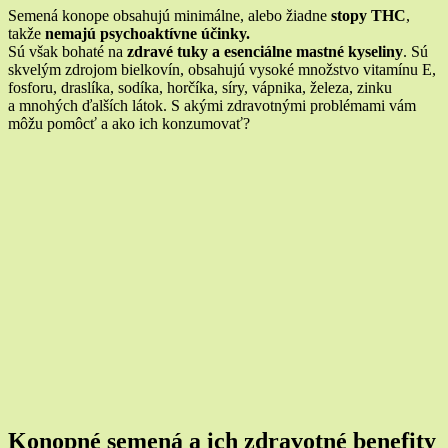
Semená konope obsahujú minimálne, alebo žiadne
stopy THC
,
takže
nemajú psychoaktívne účinky.
Sú však bohaté na
zdravé tuky a esenciálne mastné kyseliny
. Sú
skvelým zdrojom bielkovín, obsahujú vysoké množstvo vitamínu E,
fosforu, draslíka, sodíka, horčíka, síry, vápnika, železa, zinku
a mnohých ďalších látok. S akými zdravotnými problémami vám
môžu pomôcť a ako ich konzumovať?
Konopné semená a ich zdravotné benefity