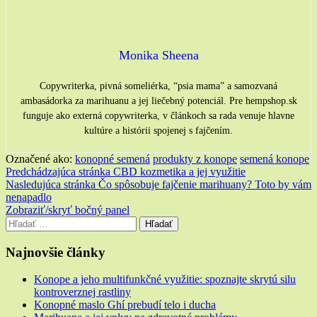
Monika Sheena
Copywriterka, pivná someliérka, “psia mama” a samozvaná
ambasádorka za marihuanu a jej liečebný potenciál. Pre hempshop.sk
funguje ako externá copywriterka, v článkoch sa rada venuje hlavne
kultúre a histórii spojenej s fajčením.
Označené ako:
konopné semená
produkty z konope
semená konope
Navigácia
Predchádzajúca stránka
CBD kozmetika a jej využitie
Nasledujúca stránka
Čo spôsobuje fajčenie marihuany? Toto by vám
v
nenapadlo
článku
Bočný
Zobraziť/skryť bočný panel
Hľadať:
panel
Najnovšie články
Konope a jeho multifunkčné využitie: spoznajte skrytú silu
kontroverznej rastliny
Konopné maslo Ghí prebudí telo i ducha