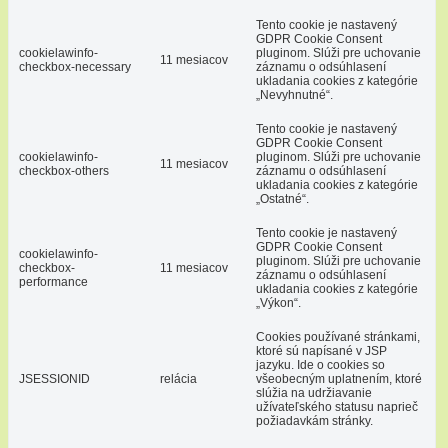
Tento cookie je nastavený
GDPR Cookie Consent
cookielawinfo-
pluginom. Slúži pre uchovanie
11 mesiacov
checkbox-necessary
záznamu o odsúhlasení
ukladania cookies z kategórie
„Nevyhnutné“.
Tento cookie je nastavený
GDPR Cookie Consent
cookielawinfo-
pluginom. Slúži pre uchovanie
11 mesiacov
checkbox-others
záznamu o odsúhlasení
ukladania cookies z kategórie
„Ostatné“.
Tento cookie je nastavený
GDPR Cookie Consent
cookielawinfo-
pluginom. Slúži pre uchovanie
checkbox-
11 mesiacov
záznamu o odsúhlasení
performance
ukladania cookies z kategórie
„Výkon“.
Cookies používané stránkami,
ktoré sú napísané v JSP
jazyku. Ide o cookies so
JSESSIONID
relácia
všeobecným uplatnením, ktoré
slúžia na udržiavanie
užívateľského statusu naprieč
požiadavkám stránky.