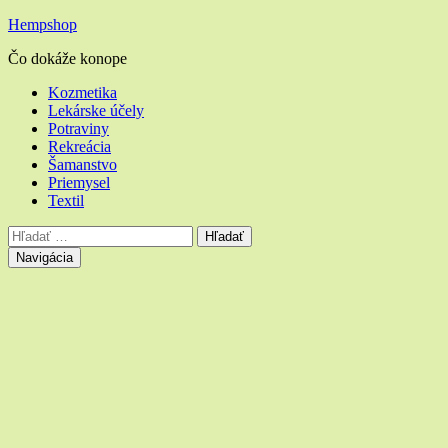
Hempshop
Čo dokáže konope
Hlavné
Kozmetika
Lekárske účely
menu
Potraviny
Rekreácia
Šamanstvo
Priemysel
Textil
Vyhľadávanie
Hľadať:
Navigácia