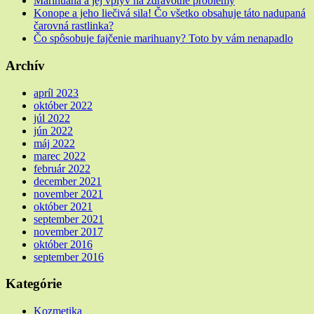
Marihuana a jej vplyv na zdravotné problémy
Konope a jeho liečivá sila! Čo všetko obsahuje táto nadupaná
čarovná rastlinka?
Čo spôsobuje fajčenie marihuany? Toto by vám nenapadlo
Archív
apríl 2023
október 2022
júl 2022
jún 2022
máj 2022
marec 2022
február 2022
december 2021
november 2021
október 2021
september 2021
november 2017
október 2016
september 2016
Kategórie
Kozmetika