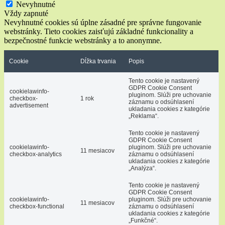
Nevyhnutné
Vždy zapnuté
Nevyhnutné cookies sú úplne zásadné pre správne fungovanie
webstránky. Tieto cookies zaisťujú základné funkcionality a
bezpečnostné funkcie webstránky a to anonymne.
Cookie
Dĺžka trvania
Popis
Tento cookie je nastavený
GDPR Cookie Consent
cookielawinfo-
pluginom. Slúži pre uchovanie
checkbox-
1 rok
záznamu o odsúhlasení
advertisement
ukladania cookies z kategórie
„Reklama“.
Tento cookie je nastavený
GDPR Cookie Consent
cookielawinfo-
pluginom. Slúži pre uchovanie
11 mesiacov
checkbox-analytics
záznamu o odsúhlasení
ukladania cookies z kategórie
„Analýza“.
Tento cookie je nastavený
GDPR Cookie Consent
cookielawinfo-
pluginom. Slúži pre uchovanie
11 mesiacov
checkbox-functional
záznamu o odsúhlasení
ukladania cookies z kategórie
„Funkčné“.