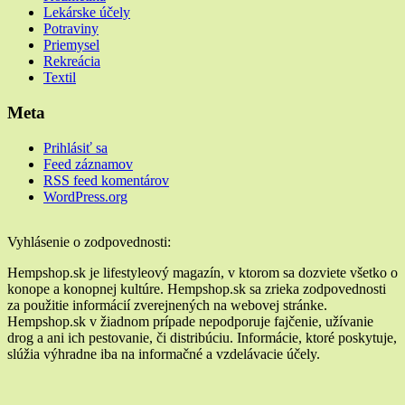
Lekárske účely
Potraviny
Priemysel
Rekreácia
Textil
Meta
Prihlásiť sa
Feed záznamov
RSS feed komentárov
WordPress.org
Widgety
Vyhlásenie o zodpovednosti:
v
Hempshop.sk je lifestyleový magazín, v ktorom sa dozviete všetko o
konope a konopnej kultúre. Hempshop.sk sa zrieka zodpovednosti
pätičke
za použitie informácií zverejnených na webovej stránke.
Hempshop.sk v žiadnom prípade nepodporuje fajčenie, užívanie
drog a ani ich pestovanie, či distribúciu. Informácie, ktoré poskytuje,
slúžia výhradne iba na informačné a vzdelávacie účely.