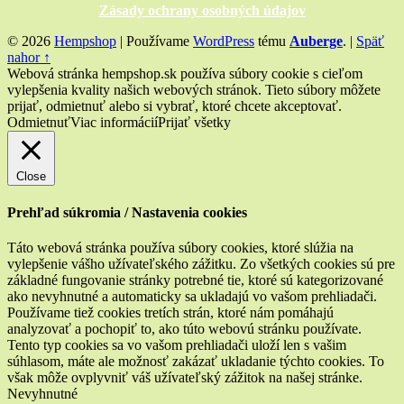
Zásady ochrany osobných údajov
© 2026
Hempshop
|
Používame
WordPress
tému
Auberge
.
|
Späť
nahor ↑
Webová stránka hempshop.sk používa súbory cookie s cieľom
vylepšenia kvality našich webových stránok. Tieto súbory môžete
prijať, odmietnuť alebo si vybrať, ktoré chcete akceptovať.
Odmietnuť
Viac informácií
Prijať všetky
Close
Prehľad súkromia / Nastavenia cookies
Táto webová stránka používa súbory cookies, ktoré slúžia na
vylepšenie vášho užívateľského zážitku. Zo všetkých cookies sú pre
základné fungovanie stránky potrebné tie, ktoré sú kategorizované
ako nevyhnutné a automaticky sa ukladajú vo vašom prehliadači.
Používame tiež cookies tretích strán, ktoré nám pomáhajú
analyzovať a pochopiť to, ako túto webovú stránku používate.
Tento typ cookies sa vo vašom prehliadači uloží len s vašim
súhlasom, máte ale možnosť zakázať ukladanie týchto cookies. To
však môže ovplyvniť váš užívateľský zážitok na našej stránke.
Nevyhnutné