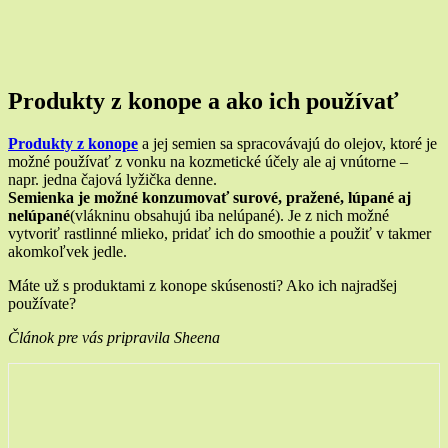
Produkty z konope a ako ich používať
Produkty z konope
a jej semien sa spracovávajú do olejov, ktoré je
možné používať z vonku na kozmetické účely ale aj vnútorne –
napr. jedna čajová lyžička denne.
Semienka je možné konzumovať surové, pražené, lúpané aj
nelúpané
(vlákninu obsahujú iba nelúpané). Je z nich možné
vytvoriť rastlinné mlieko, pridať ich do smoothie a použiť v takmer
akomkoľvek jedle.
Máte už s produktami z konope skúsenosti? Ako ich najradšej
používate?
Článok pre vás pripravila Sheena