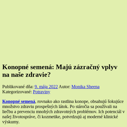
Konopné semená: Majú zázračný vplyv
na naše zdravie?
Publikované dňa:
9. mája 2022
Autor:
Monika Sheena
Kategorizované:
Potraviny
Konopné semená
, rovnako ako rastlina konope, obsahujú šokujúce
množstvo zdraviu prospešných látok. Po stáročia sa používali na
liečbu a prevenciu mnohých zdravotných problémov. Ich potenciál v
našej životospráve, či kozmetike, potvrdzujú aj moderné klinické
výskumy.