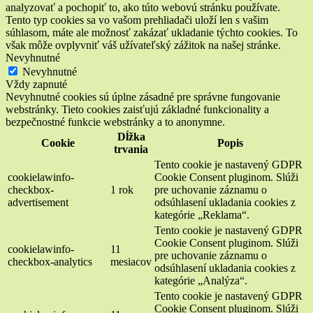
analyzovať a pochopiť to, ako túto webovú stránku používate.
Tento typ cookies sa vo vašom prehliadači uloží len s vašim
súhlasom, máte ale možnosť zakázať ukladanie týchto cookies. To
však môže ovplyvniť váš užívateľský zážitok na našej stránke.
Nevyhnutné
Nevyhnutné
Vždy zapnuté
Nevyhnutné cookies sú úplne zásadné pre správne fungovanie
webstránky. Tieto cookies zaisťujú základné funkcionality a
bezpečnostné funkcie webstránky a to anonymne.
Dĺžka
Cookie
Popis
trvania
Tento cookie je nastavený GDPR
cookielawinfo-
Cookie Consent pluginom. Slúži
checkbox-
1 rok
pre uchovanie záznamu o
advertisement
odsúhlasení ukladania cookies z
kategórie „Reklama“.
Tento cookie je nastavený GDPR
Cookie Consent pluginom. Slúži
cookielawinfo-
11
pre uchovanie záznamu o
checkbox-analytics
mesiacov
odsúhlasení ukladania cookies z
kategórie „Analýza“.
Tento cookie je nastavený GDPR
Cookie Consent pluginom. Slúži