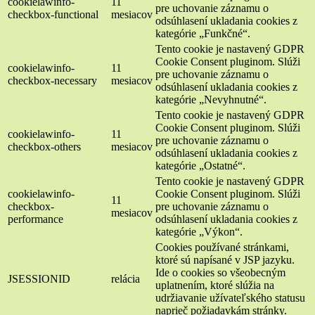
cookielawinfo-
11
pre uchovanie záznamu o
checkbox-functional
mesiacov
odsúhlasení ukladania cookies z
kategórie „Funkčné“.
Tento cookie je nastavený GDPR
Cookie Consent pluginom. Slúži
cookielawinfo-
11
pre uchovanie záznamu o
checkbox-necessary
mesiacov
odsúhlasení ukladania cookies z
kategórie „Nevyhnutné“.
Tento cookie je nastavený GDPR
Cookie Consent pluginom. Slúži
cookielawinfo-
11
pre uchovanie záznamu o
checkbox-others
mesiacov
odsúhlasení ukladania cookies z
kategórie „Ostatné“.
Tento cookie je nastavený GDPR
cookielawinfo-
Cookie Consent pluginom. Slúži
11
checkbox-
pre uchovanie záznamu o
mesiacov
performance
odsúhlasení ukladania cookies z
kategórie „Výkon“.
Cookies používané stránkami,
ktoré sú napísané v JSP jazyku.
Ide o cookies so všeobecným
JSESSIONID
relácia
uplatnením, ktoré slúžia na
udržiavanie užívateľského statusu
naprieč požiadavkám stránky.