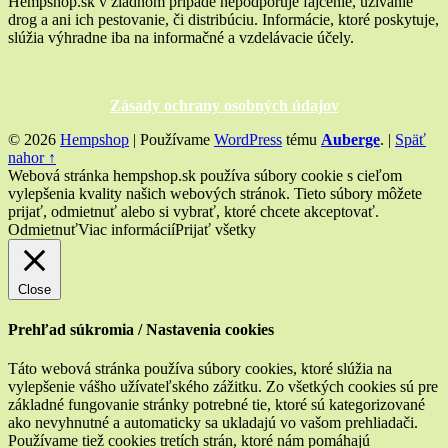
Hempshop.sk v žiadnom prípade nepodporuje fajčenie, užívanie
drog a ani ich pestovanie, či distribúciu. Informácie, ktoré poskytuje,
slúžia výhradne iba na informačné a vzdelávacie účely.
Zásady ochrany osobných údajov
© 2026
Hempshop
|
Používame
WordPress
tému
Auberge
.
|
Späť
nahor ↑
Webová stránka hempshop.sk používa súbory cookie s cieľom
vylepšenia kvality našich webových stránok. Tieto súbory môžete
prijať, odmietnuť alebo si vybrať, ktoré chcete akceptovať.
Odmietnuť
Viac informácií
Prijať všetky
Close
Prehľad súkromia / Nastavenia cookies
Táto webová stránka používa súbory cookies, ktoré slúžia na
vylepšenie vášho užívateľského zážitku. Zo všetkých cookies sú pre
základné fungovanie stránky potrebné tie, ktoré sú kategorizované
ako nevyhnutné a automaticky sa ukladajú vo vašom prehliadači.
Používame tiež cookies tretích strán, ktoré nám pomáhajú