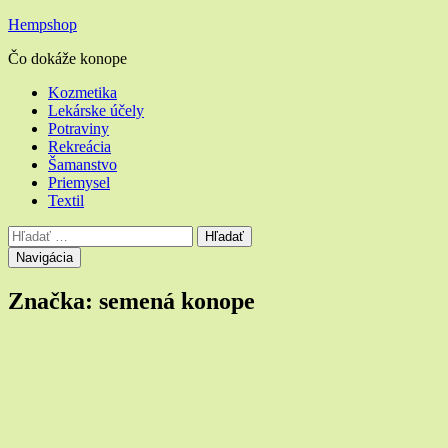
Hempshop
Čo dokáže konope
Hlavné
Kozmetika
Lekárske účely
menu
Potraviny
Rekreácia
Šamanstvo
Priemysel
Textil
Vyhľadávanie
Hľadať:
Navigácia
Značka:
semená konope