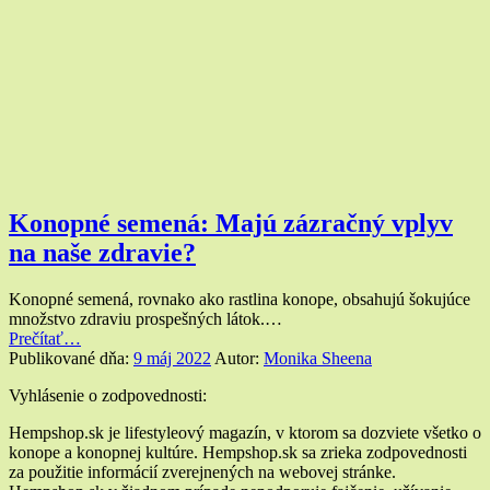
Konopné semená: Majú zázračný vplyv
na naše zdravie?
Konopné semená, rovnako ako rastlina konope, obsahujú šokujúce
množstvo zdraviu prospešných látok.…
“Konopné
Prečítať
…
semená:
Publikované dňa:
9 máj 2022
Autor:
Monika Sheena
Majú
Widgety
Vyhlásenie o zodpovednosti:
zázračný
vplyv
v
Hempshop.sk je lifestyleový magazín, v ktorom sa dozviete všetko o
na
konope a konopnej kultúre. Hempshop.sk sa zrieka zodpovednosti
pätičke
naše
za použitie informácií zverejnených na webovej stránke.
zdravie?”