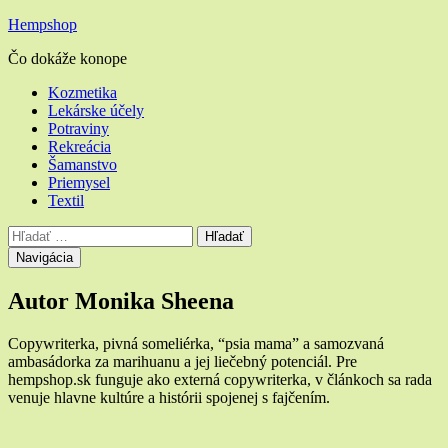
Hempshop
Čo dokáže konope
Hlavné
Kozmetika
Lekárske účely
menu
Potraviny
Rekreácia
Šamanstvo
Priemysel
Textil
Vyhľadávanie
Hľadať:
Navigácia
Autor
Monika Sheena
Copywriterka, pivná someliérka, “psia mama” a samozvaná
ambasádorka za marihuanu a jej liečebný potenciál. Pre
hempshop.sk funguje ako externá copywriterka, v článkoch sa rada
venuje hlavne kultúre a histórii spojenej s fajčením.