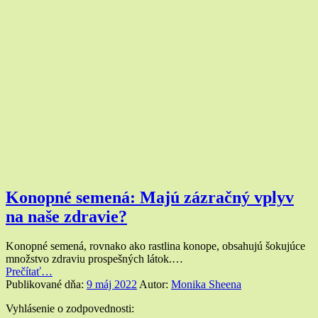
na
zdravotné
problémy”
Konopné semená: Majú zázračný vplyv
na naše zdravie?
Konopné semená, rovnako ako rastlina konope, obsahujú šokujúce
množstvo zdraviu prospešných látok.…
“Konopné
Prečítať
…
semená:
Publikované dňa:
9 máj 2022
Autor:
Monika Sheena
Majú
Widgety
Vyhlásenie o zodpovednosti:
zázračný