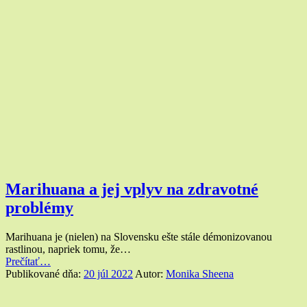
Marihuana a jej vplyv na zdravotné
problémy
Marihuana je (nielen) na Slovensku ešte stále démonizovanou
rastlinou, napriek tomu, že…
“Marihuana
Prečítať
…
a
Publikované dňa:
20 júl 2022
Autor:
Monika Sheena
jej
vplyv