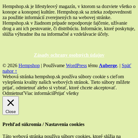
vplyv
v
Hempshop.sk je lifestyleový magazín, v ktorom sa dozviete všetko o
na
konope a konopnej kultúre. Hempshop.sk sa zrieka zodpovednosti
pätičke
naše
za použitie informácií zverejnených na webovej stránke.
zdravie?”
Hempshop.sk v žiadnom prípade nepodporuje fajčenie, užívanie
drog a ani ich pestovanie, či distribúciu. Informácie, ktoré poskytuje,
slúžia výhradne iba na informačné a vzdelávacie účely.
Zásady ochrany osobných údajov
© 2026
Hempshop
|
Používame
WordPress
tému
Auberge
.
|
Späť
nahor ↑
Webová stránka hempshop.sk používa súbory cookie s cieľom
vylepšenia kvality našich webových stránok. Tieto súbory môžete
prijať, odmietnuť alebo si vybrať, ktoré chcete akceptovať.
Odmietnuť
Viac informácií
Prijať všetky
Close
Prehľad súkromia / Nastavenia cookies
Táto webová stránka používa súbory cookies, ktoré slúžia na