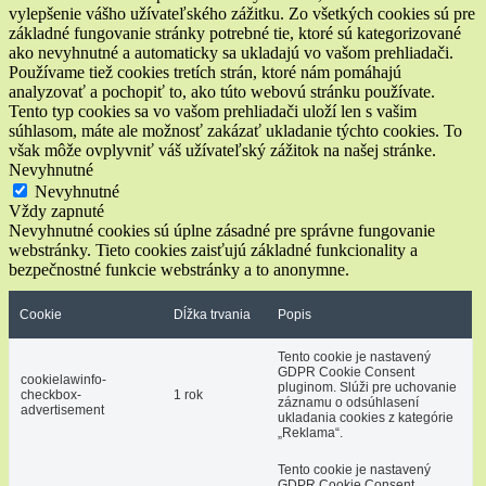
vylepšenie vášho užívateľského zážitku. Zo všetkých cookies sú pre
základné fungovanie stránky potrebné tie, ktoré sú kategorizované
ako nevyhnutné a automaticky sa ukladajú vo vašom prehliadači.
Používame tiež cookies tretích strán, ktoré nám pomáhajú
analyzovať a pochopiť to, ako túto webovú stránku používate.
Tento typ cookies sa vo vašom prehliadači uloží len s vašim
súhlasom, máte ale možnosť zakázať ukladanie týchto cookies. To
však môže ovplyvniť váš užívateľský zážitok na našej stránke.
Nevyhnutné
Nevyhnutné
Vždy zapnuté
Nevyhnutné cookies sú úplne zásadné pre správne fungovanie
webstránky. Tieto cookies zaisťujú základné funkcionality a
bezpečnostné funkcie webstránky a to anonymne.
Cookie
Dĺžka trvania
Popis
Tento cookie je nastavený
GDPR Cookie Consent
cookielawinfo-
pluginom. Slúži pre uchovanie
checkbox-
1 rok
záznamu o odsúhlasení
advertisement
ukladania cookies z kategórie
„Reklama“.
Tento cookie je nastavený
GDPR Cookie Consent