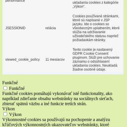
performance
ukladania cookies z kategórie
„Výkon“.
Cookies používané stránkami,
ktoré sú napísané v JSP
jazyku. Ide o cookies so
JSESSIONID
relácia
všeobecným uplatnením, ktoré
slúžia na udržiavanie
užívateľského statusu naprieč
požiadavkám stránky.
Tento cookie je nastavený
GDPR Cookie Consent
pluginom. Slúži pre uchovanie
viewed_cookie_policy
11 mesiacov
záznamu o odsúhlasení
ukladania cookies. Neukladá
žiadne osobné údaje.
Funkčné
Funkčné
Funkčné cookies pomáhajú vykonávať isté funkcionality, ako
napríklad zdieľanie obsahu webstránky na sociálnych sieťach,
zbierať spätnú väzbu a iné funkcie tretích strán.
Výkon
Výkon
Výkonnostné cookies sa používajú na pochopenie a analýzu
kľúčových výkonnostných ukazovateľov webstránky, ktoré