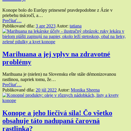
Konope bolo do Európy prinesené pravdepodobne z Ázie v
priebehu tisícročí, a…
“Konope
Prečítať
…
a
Publikované dňa:
3 apr 2023
Autor:
tatiana
jeho
multifunkčné
využitie:
spoznajte
skrytú
Marihuana a jej vplyv na zdravotné
silu
problémy
kontroverznej
rastliny”
Marihuana je (nielen) na Slovensku ešte stále démonizovanou
rastlinou, napriek tomu, že…
“Marihuana
Prečítať
…
a
Publikované dňa:
20 júl 2022
Autor:
Monika Sheena
jej
vplyv
na
zdravotné
Konope a jeho liečivá sila! Čo všetko
problémy”
obsahuje táto nadupaná čarovná
rastlinka?