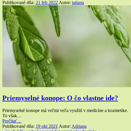
tinktúra
Publikované dňa:
21 feb 2022
Autor:
tatiana
–
účinné
látky
skryté
v jednej
malej
fľaštičke?”
Priemyselné konope: O čo vlastne ide?
Priemyselné konope má veľmi veľa využití v medicíne a kozmetike.
To však…
“Priemyselné
Prečítať
…
konope:
Publikované dňa:
19 okt 2021
Autor:
Adriana