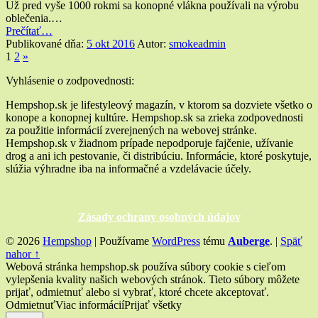
Už pred vyše 1000 rokmi sa konopné vlákna používali na výrobu
oblečenia.…
“Konopné
Prečítať
…
vlákna
Publikované dňa:
5 okt 2016
Autor:
smokeadmin
Navigácia
Nasledujúca
–
1
2
»
stránka
vhodné
príspevkov
Widgety
Vyhlásenie o zodpovednosti:
pre
alergikov”
v
Hempshop.sk je lifestyleový magazín, v ktorom sa dozviete všetko o
konope a konopnej kultúre. Hempshop.sk sa zrieka zodpovednosti
pätičke
za použitie informácií zverejnených na webovej stránke.
Hempshop.sk v žiadnom prípade nepodporuje fajčenie, užívanie
drog a ani ich pestovanie, či distribúciu. Informácie, ktoré poskytuje,
slúžia výhradne iba na informačné a vzdelávacie účely.
Zásady ochrany osobných údajov
© 2026
Hempshop
|
Používame
WordPress
tému
Auberge
.
|
Späť
nahor ↑
Webová stránka hempshop.sk používa súbory cookie s cieľom
vylepšenia kvality našich webových stránok. Tieto súbory môžete
prijať, odmietnuť alebo si vybrať, ktoré chcete akceptovať.
Odmietnuť
Viac informácií
Prijať všetky