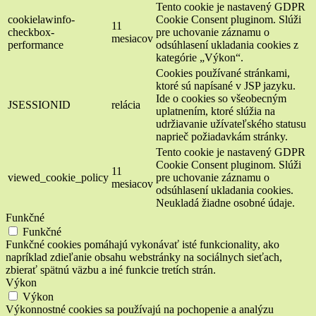
Tento cookie je nastavený GDPR
cookielawinfo-
Cookie Consent pluginom. Slúži
11
checkbox-
pre uchovanie záznamu o
mesiacov
performance
odsúhlasení ukladania cookies z
kategórie „Výkon“.
Cookies používané stránkami,
ktoré sú napísané v JSP jazyku.
Ide o cookies so všeobecným
JSESSIONID
relácia
uplatnením, ktoré slúžia na
udržiavanie užívateľského statusu
naprieč požiadavkám stránky.
Tento cookie je nastavený GDPR
Cookie Consent pluginom. Slúži
11
viewed_cookie_policy
pre uchovanie záznamu o
mesiacov
odsúhlasení ukladania cookies.
Neukladá žiadne osobné údaje.
Funkčné
Funkčné
Funkčné cookies pomáhajú vykonávať isté funkcionality, ako
napríklad zdieľanie obsahu webstránky na sociálnych sieťach,
zbierať spätnú väzbu a iné funkcie tretích strán.
Výkon
Výkon
Výkonnostné cookies sa používajú na pochopenie a analýzu