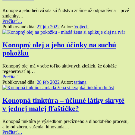
Konope a jeho liečivá sila sú ľudstvu známe už odpradávna – prvé
zmienky…
“Konope
Prečítať
…
a jeho
Publikované dňa:
27 jún 2022
Autor:
Vojtech
liečivá
sila!
Čo
Konopný olej a jeho účinky na suchú
všetko
pokožku
obsahuje
táto
nadupaná
Konopný olej má v sebe toľko aktívnych zložiek, že dokáže
čarovná
regenerovať aj…
rastlinka?”
“Konopný
Prečítať
…
olej
Publikované dňa:
28 feb 2022
Autor:
tatiana
a jeho
účinky
na
Konopná tinktúra – účinné látky skryté
suchú
v jednej malej fľaštičke?
pokožku”
Konopná tinktúra je výsledkom precízneho a dlhodobého procesu,
a to od zberu, sušenia, lúhovania…
“Konopná
Prečítať
…