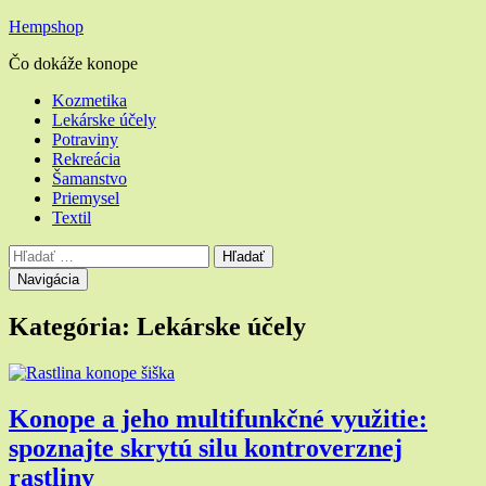
Hempshop
Čo dokáže konope
Hlavné
Kozmetika
Lekárske účely
menu
Potraviny
Rekreácia
Šamanstvo
Priemysel
Textil
Vyhľadávanie
Hľadať:
Navigácia
Kategória:
Lekárske účely
Konope a jeho multifunkčné využitie:
spoznajte skrytú silu kontroverznej
rastliny