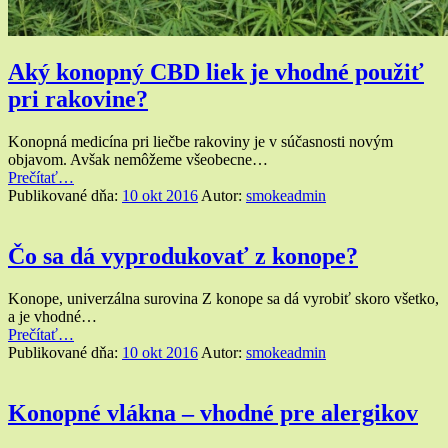
Aký konopný CBD liek je vhodné použiť
pri rakovine?
Konopná medicína pri liečbe rakoviny je v súčasnosti novým
objavom. Avšak nemôžeme všeobecne…
“Aký
Prečítať
…
konopný
Publikované dňa:
10 okt 2016
Autor:
smokeadmin
CBD
liek
je
Čo sa dá vyprodukovať z konope?
vhodné
použiť
Konope, univerzálna surovina Z konope sa dá vyrobiť skoro všetko,
pri
a je vhodné…
rakovine?”
“Čo
Prečítať
…
sa
Publikované dňa:
10 okt 2016
Autor:
smokeadmin
dá
vyprodukovať
z
Konopné vlákna – vhodné pre alergikov
konope?”