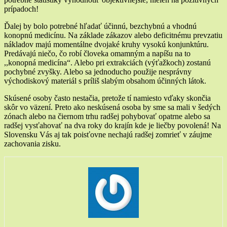
prípadoch!
Ďalej by bolo potrebné hľadať účinnú, bezchybnú a vhodnú
konopnú medicínu. Na základe zákazov alebo deficitnému prevzatiu
nákladov majú momentálne dvojaké kruhy vysokú konjunktúru.
Predávajú niečo, čo robí človeka omamným a napíšu na to
,,konopná medicína“. Alebo pri extrakciách (výťažkoch) zostanú
pochybné zvyšky. Alebo sa jednoducho použije nesprávny
východiskový materiál s príliš slabým obsahom účinných látok.
Skúsené osoby často nestačia, pretože tí namiesto vďaky skončia
skôr vo väzení. Preto ako neskúsená osoba by sme sa mali v šedých
zónach alebo na čiernom trhu radšej pohybovať opatrne alebo sa
radšej vysťahovať na dva roky do krajín kde je liečby povolená! Na
Slovensku Vás aj tak poisťovne nechajú radšej zomrieť v záujme
zachovania zisku.