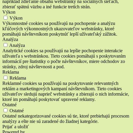
napríklad zdieľanie obsahu webstránky na sociálnych sieťach,
zbierať spätnú väzbu a iné funkcie tretích strán.
Výkon
Výkon
Výkonnostné cookies sa používajú na pochopenie a analýzu
kľúčových výkonnostných ukazovateľov webstránky, ktoré
pomáhajú návštevníkom poskytnúť lepší užívateľský zážitok.
Analýza
Analýza
Analytické cookies sa používajú na lepšie pochopenie interakcie
užívateľa s webstránkou. Tieto cookies pomáhajú s poskytovaním
informácií pre štatistiky o počte návštevníkov, miere odchodov zo
stránky, zdroj návštevnosti a pod.
Reklama
Reklama
Reklamné cookies sa používajú na poskytovanie relevantných
reklám a marketingových kampaní návštevníkom. Tieto cookies
užívateľov sledujú naprieč webstránky a zbierajú o nich informácie,
ktoré im pomáhajú poskytovať upravené reklamy.
Ostatné
Ostatné
Ostatné nekategorizované cookies sú tie, ktoré prebiehajú procesom
analýzy a ešte nie sú zaradené do žiadnej kategórie.
Prijať a uložiť
Powered by