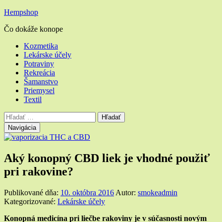
Hempshop
Čo dokáže konope
Hlavné
Kozmetika
Lekárske účely
menu
Potraviny
Rekreácia
Šamanstvo
Priemysel
Textil
Vyhľadávanie
Hľadať:
Navigácia
Aký konopný CBD liek je vhodné použiť
pri rakovine?
Publikované dňa:
10. októbra 2016
Autor:
smokeadmin
Kategorizované:
Lekárske účely
Konopná medicína pri liečbe rakoviny je v súčasnosti novým