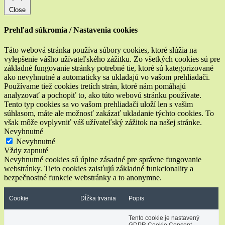
Close
Prehľad súkromia / Nastavenia cookies
Táto webová stránka používa súbory cookies, ktoré slúžia na
vylepšenie vášho užívateľského zážitku. Zo všetkých cookies sú pre
základné fungovanie stránky potrebné tie, ktoré sú kategorizované
ako nevyhnutné a automaticky sa ukladajú vo vašom prehliadači.
Používame tiež cookies tretích strán, ktoré nám pomáhajú
analyzovať a pochopiť to, ako túto webovú stránku používate.
Tento typ cookies sa vo vašom prehliadači uloží len s vašim
súhlasom, máte ale možnosť zakázať ukladanie týchto cookies. To
však môže ovplyvniť váš užívateľský zážitok na našej stránke.
Nevyhnutné
Nevyhnutné
Vždy zapnuté
Nevyhnutné cookies sú úplne zásadné pre správne fungovanie
webstránky. Tieto cookies zaisťujú základné funkcionality a
bezpečnostné funkcie webstránky a to anonymne.
Cookie
Dĺžka trvania
Popis
Tento cookie je nastavený
GDPR Cookie Consent