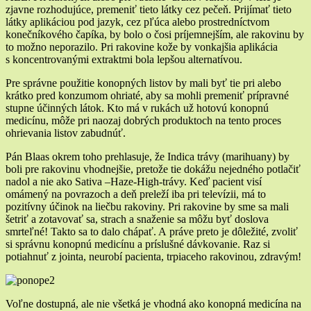
zjavne rozhodujúce, premeniť tieto látky cez pečeň. Prijímať tieto
látky aplikáciou pod jazyk, cez pľúca alebo prostredníctvom
konečníkového čapíka, by bolo o čosi príjemnejším, ale rakovinu by
to možno neporazilo. Pri rakovine kože by vonkajšia aplikácia
s koncentrovanými extraktmi bola lepšou alternatívou.
Pre správne použitie konopných listov by mali byť tie pri alebo
krátko pred konzumom ohriaté, aby sa mohli premeniť prípravné
stupne účinných látok. Kto má v rukách už hotovú konopnú
medicínu, môže pri naozaj dobrých produktoch na tento proces
ohrievania listov zabudnúť.
Pán Blaas okrem toho prehlasuje, že Indica trávy (marihuany) by
boli pre rakovinu vhodnejšie, pretože tie dokážu nejedného potlačiť
nadol a nie ako Sativa –Haze-High-trávy. Keď pacient visí
omámený na povrazoch a deň preleží iba pri televízii, má to
pozitívny účinok na liečbu rakoviny. Pri rakovine by sme sa mali
šetriť a zotavovať sa, strach a snaženie sa môžu byť doslova
smrteľné! Takto sa to dalo chápať. A práve preto je dôležité, zvoliť
si správnu konopnú medicínu a príslušné dávkovanie. Raz si
potiahnuť z jointa, neurobí pacienta, trpiaceho rakovinou, zdravým!
Voľne dostupná, ale nie všetká je vhodná ako konopná medicína na