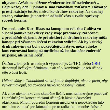
objavom. Avšak nemôžeme všeobecne tvrdiť nasledovné: ,,
Fajči každý deň 5 jointov a nad rakovinou zvíťazíš.“ Dôvod je
prostý, existuje totižto niekoľko druhov rakoviny. Na druhej
strane, rakovinu je potrebné odhaliť včas a zvoliť správny
spôsob liečenia.
Dr. med. univ. Kurt Blaas
na konopnom veľtrhu Cultiva vo
Viedni ponúka prakticky vždy svoje prednášky. Na jednej
z prednášok objasnil, že pri niektorých druhoch rakoviny môže
konope pri včasnom liečení rakovinu vyliečiť. Ak by kritický
druh rakoviny už bol v pokročilejšom stave, môže vysoko
koncentrovaná konopná medicína už len skutočne zmierniť
utrpenie, ale už nie liečiť.
Ďalšou z jedných ústredných výpovedí je, že THC alebo
CBD
disponujú liečivými účinkami, a ak sú v kombinácii je ich účinok
ešte o čosi lepší.
Účinné látky a Cannabinol sa vzájomne dopĺňajú, ale nie preto, aby
vytvorili dvojitý, ba dokonca niekoľkonásobný účinok.
Ak chce niekto rakovinu skutočne liečiť, musí samozrejme pracovať
i s príslušnými koncentráciami účinných látok a časovými
okienkami. Mnohí poprední konopní medici ešte nepokladajú túto
medicínu za dosť preskúmanú a preto radia ako i mnohé skúsené