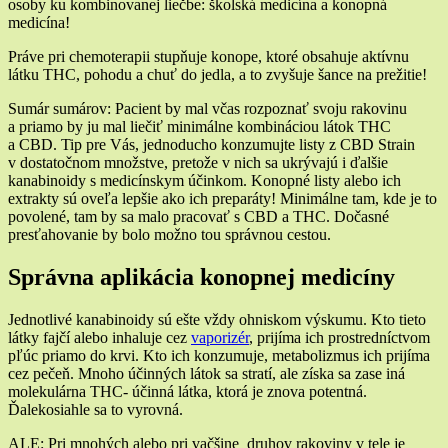
osoby ku kombinovanej liečbe: školská medicína a konopná
medicína!
Práve pri chemoterapii stupňuje konope, ktoré obsahuje aktívnu
látku THC, pohodu a chuť do jedla, a to zvyšuje šance na prežitie!
Sumár sumárov: Pacient by mal včas rozpoznať svoju rakovinu
a priamo by ju mal liečiť minimálne kombináciou látok THC
a CBD. Tip pre Vás, jednoducho konzumujte listy z CBD Strain
v dostatočnom množstve, pretože v nich sa ukrývajú i ďalšie
kanabinoidy s medicínskym účinkom. Konopné listy alebo ich
extrakty sú oveľa lepšie ako ich preparáty! Minimálne tam, kde je to
povolené, tam by sa malo pracovať s CBD a THC. Dočasné
presťahovanie by bolo možno tou správnou cestou.
Správna aplikácia konopnej medicíny
Jednotlivé kanabinoidy sú ešte vždy ohniskom výskumu. Kto tieto
látky fajčí alebo inhaluje cez
vaporizér
, prijíma ich prostredníctvom
pľúc priamo do krvi. Kto ich konzumuje, metabolizmus ich prijíma
cez pečeň. Mnoho účinných látok sa stratí, ale získa sa zase iná
molekulárna THC- účinná látka, ktorá je znova potentná.
Ďalekosiahle sa to vyrovná.
ALE: Pri mnohých alebo pri vačšine druhov rakoviny v tele je