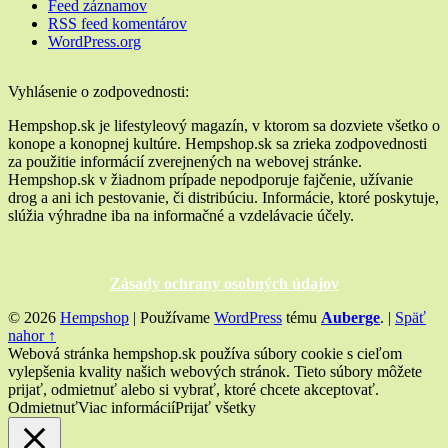
Feed záznamov
RSS feed komentárov
WordPress.org
Widgety
Vyhlásenie o zodpovednosti:
v
Hempshop.sk je lifestyleový magazín, v ktorom sa dozviete všetko o
konope a konopnej kultúre. Hempshop.sk sa zrieka zodpovednosti
pätičke
za použitie informácií zverejnených na webovej stránke.
Hempshop.sk v žiadnom prípade nepodporuje fajčenie, užívanie
drog a ani ich pestovanie, či distribúciu. Informácie, ktoré poskytuje,
slúžia výhradne iba na informačné a vzdelávacie účely.
Zásady ochrany osobných údajov
© 2026
Hempshop
|
Používame
WordPress
tému
Auberge
.
|
Späť
nahor ↑
Webová stránka hempshop.sk používa súbory cookie s cieľom
vylepšenia kvality našich webových stránok. Tieto súbory môžete
prijať, odmietnuť alebo si vybrať, ktoré chcete akceptovať.
Odmietnuť
Viac informácií
Prijať všetky