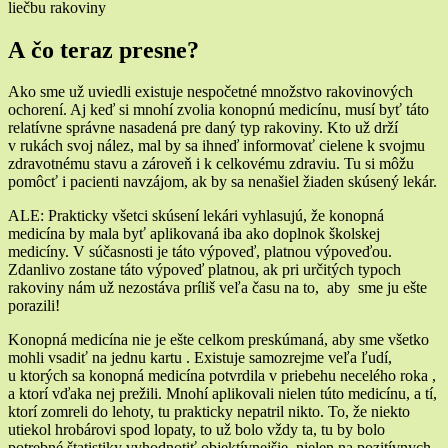
liečbu rakoviny
A čo teraz presne?
Ako sme už uviedli existuje nespočetné množstvo rakovinových
ochorení. Aj keď si mnohí zvolia konopnú medicínu, musí byť táto
relatívne správne nasadená pre daný typ rakoviny. Kto už drží
v rukách svoj nález, mal by sa ihneď informovať cielene k svojmu
zdravotnému stavu a zároveň i k celkovému zdraviu. Tu si môžu
pomôcť i pacienti navzájom, ak by sa nenašiel žiaden skúsený lekár.
ALE: Prakticky všetci skúsení lekári vyhlasujú, že konopná
medicína by mala byť aplikovaná iba ako doplnok školskej
medicíny. V súčasnosti je táto výpoveď, platnou výpoveďou.
Zdanlivo zostane táto výpoveď platnou, ak pri určitých typoch
rakoviny nám už nezostáva príliš veľa času na to, aby sme ju ešte
porazili!
Konopná medicína nie je ešte celkom preskúmaná, aby sme všetko
mohli vsadiť na jednu kartu . Existuje samozrejme veľa ľudí,
u ktorých sa konopná medicína potvrdila v priebehu necelého roka ,
a ktorí vďaka nej prežili. Mnohí aplikovali nielen túto medicínu, a tí,
ktorí zomreli do lehoty, tu prakticky nepatril nikto. To, že niekto
utiekol hrobárovi spod lopaty, to už bolo vždy ta, tu by bolo
potrebné štatistiky vyhodnotiť objektívnejšie, nielen na pozitívnych