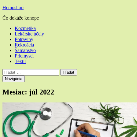
Hempshop
Čo dokáže konope
Hlavné
Kozmetika
Lekárske účely
menu
Potraviny
Rekreácia
Šamanstvo
Priemysel
Textil
Vyhľadávanie
Hľadať:
Navigácia
Mesiac:
júl 2022