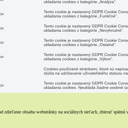
ukladania cookies z kategórie „Analýza“.
Tento cookie je nastavený GDPR Cookie Conse
ov
ukladania cookies z kategórie „Funkčné“.
Tento cookie je nastavený GDPR Cookie Conse
ov
ukladania cookies z kategórie „Nevyhnutné“.
Tento cookie je nastavený GDPR Cookie Conse
ov
ukladania cookies z kategórie „Ostatné“.
Tento cookie je nastavený GDPR Cookie Conse
ov
ukladania cookies z kategórie „Výkon“.
Cookies používané stránkami, ktoré sú napísa
slúžia na udržiavanie užívateľského statusu n
Tento cookie je nastavený GDPR Cookie Conse
ov
ukladania cookies. Neukladá žiadne osobné úd
 zdieľanie obsahu webstránky na sociálnych sieťach, zbierať spätnú väz
ch výkonnostných ukazovateľov webstránky, ktoré pomáhajú návštevník