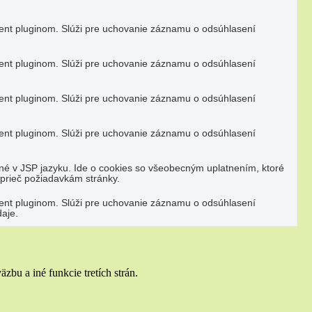
nt pluginom. Slúži pre uchovanie záznamu o odsúhlasení
nt pluginom. Slúži pre uchovanie záznamu o odsúhlasení
nt pluginom. Slúži pre uchovanie záznamu o odsúhlasení
nt pluginom. Slúži pre uchovanie záznamu o odsúhlasení
né v JSP jazyku. Ide o cookies so všeobecným uplatnením, ktoré
aprieč požiadavkám stránky.
nt pluginom. Slúži pre uchovanie záznamu o odsúhlasení
aje.
bu a iné funkcie tretích strán.
om poskytnúť lepší užívateľský zážitok.