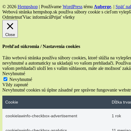
© 2026
Hempshop
|
Používame
WordPress
tému
Auberge
.
|
Späť na
Webová stránka hempshop.sk používa súbory cookie s cieľom vylepšeni
Odmietnuť
Viac informácií
Prijať všetky
Close
Prehľad súkromia / Nastavenia cookies
Táto webová stránka používa súbory cookies, ktoré slúžia na vylepšen
nevyhnutné a automaticky sa ukladajú vo vašom prehliadači. Používam
vašom prehliadači uloží len s vašim súhlasom, máte ale možnosť zaká
Nevyhnutné
Nevyhnutné
Vždy zapnuté
Nevyhnutné cookies sú úplne zásadné pre správne fungovanie webstrá
Cookie
Dĺžka trva
cookielawinfo-checkbox-advertisement
1 rok
cookielawinfo-checkbox-analytics
11 mesiac