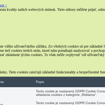
hor ↑
a kvality našich webových stránok. Tieto súbory môžete prijať, odmie
ie vášho užívateľského zážitku. Zo všetkých cookies sú pre základné f
e tiež cookies tretích strán, ktoré nám pomáhajú analyzovať a pochopi
zať ukladanie týchto cookies. To však môže ovplyvniť váš užívateľský z
nky. Tieto cookies zaisťujú základné funkcionality a bezpečnostné fu
nia
Popis
Tento cookie je nastavený GDPR Cookie Conse
ukladania cookies z kategórie „Reklama“.
Tento cookie je nastavený GDPR Cookie Conse
ov