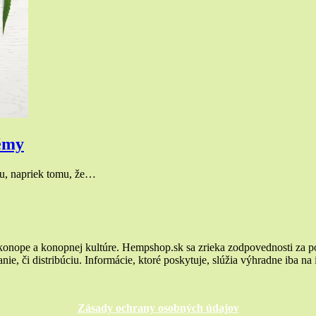
lémy
ou, napriek tomu, že…
 konope a konopnej kultúre. Hempshop.sk sa zrieka zodpovednosti za p
ie, či distribúciu. Informácie, ktoré poskytuje, slúžia výhradne iba na
Zásady ochrany osobných údajov