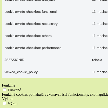
cookielawinfo-checkbox-functional
11 mesiac
cookielawinfo-checkbox-necessary
11 mesiac
cookielawinfo-checkbox-others
11 mesiac
cookielawinfo-checkbox-performance
11 mesiac
JSESSIONID
relácia
viewed_cookie_policy
11 mesiac
Funkčné
Funkčné
Funkčné cookies pomáhajú vykonávať isté funkcionality, ako napríklad
Výkon
Výkon
Výkonnostné cookies sa používajú na pochopenie a analýzu kľúčový