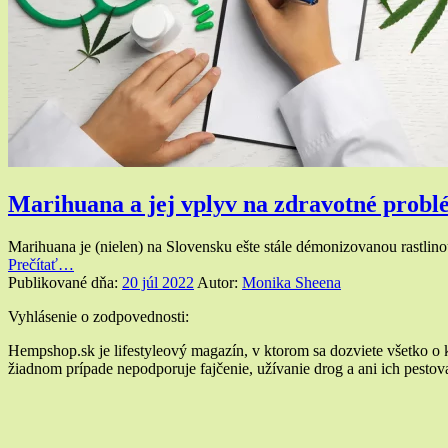
Marihuana a jej vplyv na zdravotné prob
Marihuana je (nielen) na Slovensku ešte stále démonizovanou rastlin
“Marihuana
Prečítať
…
a
Publikované dňa:
20 júl 2022
Autor:
Monika Sheena
jej
Widgety
Vyhlásenie o zodpovednosti:
vplyv
na
v
Hempshop.sk je lifestyleový magazín, v ktorom sa dozviete všetko o
zdravotné
žiadnom prípade nepodporuje fajčenie, užívanie drog a ani ich pestovan
pätičke
problémy”