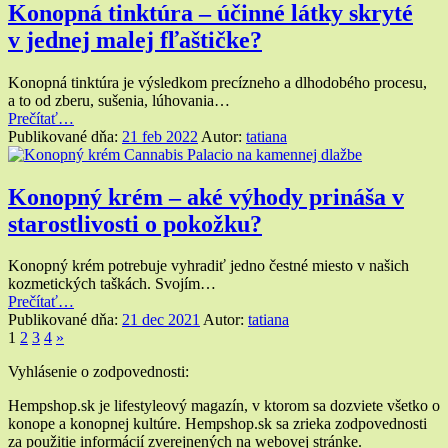
na
Konopná tinktúra – účinné látky skryté
suchú
v jednej malej fľaštičke?
pokožku”
Konopná tinktúra je výsledkom precízneho a dlhodobého procesu,
a to od zberu, sušenia, lúhovania…
“Konopná
Prečítať
…
tinktúra
Publikované dňa:
21 feb 2022
Autor:
tatiana
–
účinné
látky
Konopný krém – aké výhody prináša v
skryté
starostlivosti o pokožku?
v jednej
malej
fľaštičke?”
Konopný krém potrebuje vyhradiť jedno čestné miesto v našich
kozmetických taškách. Svojím…
“Konopný
Prečítať
…
krém
Publikované dňa:
21 dec 2021
Autor:
tatiana
Navigácia
Nasledujúca
–
1
2
3
4
»
stránka
aké
príspevkov
Widgety
Vyhlásenie o zodpovednosti:
výhody
prináša
v
Hempshop.sk je lifestyleový magazín, v ktorom sa dozviete všetko o
v
konope a konopnej kultúre. Hempshop.sk sa zrieka zodpovednosti
pätičke
starostlivosti
za použitie informácií zverejnených na webovej stránke.
o