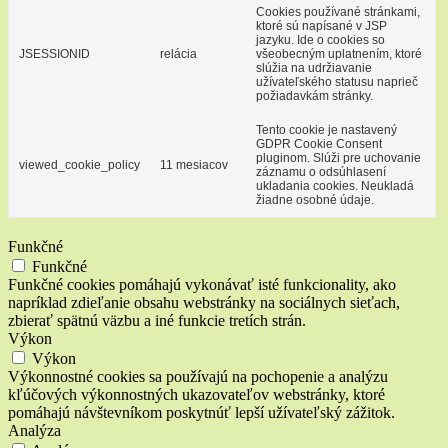
Cookies používané stránkami,
ktoré sú napísané v JSP
jazyku. Ide o cookies so
JSESSIONID
relácia
všeobecným uplatnením, ktoré
slúžia na udržiavanie
užívateľského statusu naprieč
požiadavkám stránky.
Tento cookie je nastavený
GDPR Cookie Consent
pluginom. Slúži pre uchovanie
viewed_cookie_policy
11 mesiacov
záznamu o odsúhlasení
ukladania cookies. Neukladá
žiadne osobné údaje.
Funkčné
Funkčné
Funkčné cookies pomáhajú vykonávať isté funkcionality, ako
napríklad zdieľanie obsahu webstránky na sociálnych sieťach,
zbierať spätnú väzbu a iné funkcie tretích strán.
Výkon
Výkon
Výkonnostné cookies sa používajú na pochopenie a analýzu
kľúčových výkonnostných ukazovateľov webstránky, ktoré
pomáhajú návštevníkom poskytnúť lepší užívateľský zážitok.
Analýza