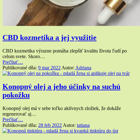
CBD kozmetika a jej využitie
CBD kozmetika výrazne pomáha zlepšiť kvalitu života ľudí po
celom svete. Skoro…
“CBD
Prečítať
…
kozmetika
Publikované dňa:
9 mar 2022
Autor:
Adriana
a
jej
využitie”
Konopný olej a jeho účinky na suchú
pokožku
Konopný olej má v sebe toľko aktívnych zložiek, že dokáže
regenerovať aj…
“Konopný
Prečítať
…
olej
Publikované dňa:
28 feb 2022
Autor:
tatiana
a jeho
účinky