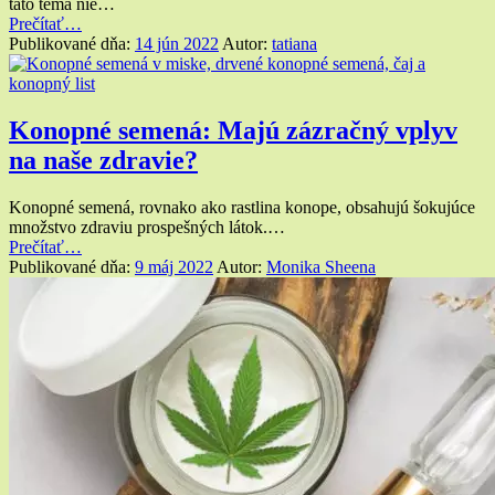
táto téma nie…
rastlinka?”
“Čo
Prečítať
…
spôsobuje
Publikované dňa:
14 jún 2022
Autor:
tatiana
fajčenie
marihuany?
Toto
by
Konopné semená: Majú zázračný vplyv
vám
na naše zdravie?
nenapadlo”
Konopné semená, rovnako ako rastlina konope, obsahujú šokujúce
množstvo zdraviu prospešných látok.…
“Konopné
Prečítať
…
semená:
Publikované dňa:
9 máj 2022
Autor:
Monika Sheena
Majú
zázračný
vplyv
na
naše
zdravie?”