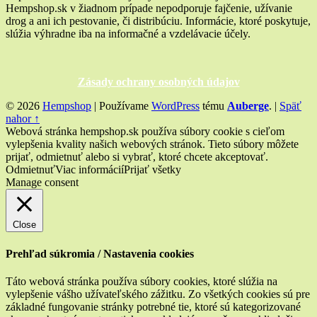
Hempshop.sk v žiadnom prípade nepodporuje fajčenie, užívanie
pokožku?”
drog a ani ich pestovanie, či distribúciu. Informácie, ktoré poskytuje,
slúžia výhradne iba na informačné a vzdelávacie účely.
Zásady ochrany osobných údajov
© 2026
Hempshop
|
Používame
WordPress
tému
Auberge
.
|
Späť
nahor ↑
Webová stránka hempshop.sk používa súbory cookie s cieľom
vylepšenia kvality našich webových stránok. Tieto súbory môžete
prijať, odmietnuť alebo si vybrať, ktoré chcete akceptovať.
Odmietnuť
Viac informácií
Prijať všetky
Manage consent
Close
Prehľad súkromia / Nastavenia cookies
Táto webová stránka používa súbory cookies, ktoré slúžia na
vylepšenie vášho užívateľského zážitku. Zo všetkých cookies sú pre
základné fungovanie stránky potrebné tie, ktoré sú kategorizované