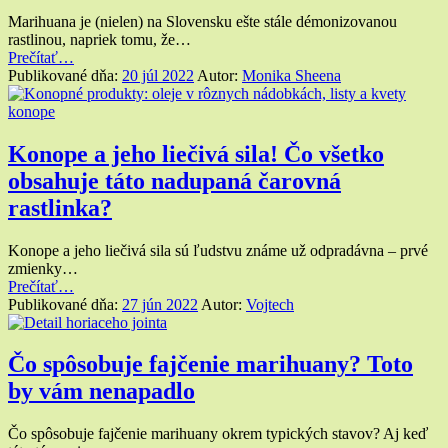
Marihuana je (nielen) na Slovensku ešte stále démonizovanou
rastlinou, napriek tomu, že…
“Marihuana
Prečítať
…
a
Publikované dňa:
20 júl 2022
Autor:
Monika Sheena
jej
vplyv
na
zdravotné
Konope a jeho liečivá sila! Čo všetko
problémy”
obsahuje táto nadupaná čarovná
rastlinka?
Konope a jeho liečivá sila sú ľudstvu známe už odpradávna – prvé
zmienky…
“Konope
Prečítať
…
a jeho
Publikované dňa:
27 jún 2022
Autor:
Vojtech
liečivá
sila!
Čo
Čo spôsobuje fajčenie marihuany? Toto
všetko
by vám nenapadlo
obsahuje
táto
nadupaná
Čo spôsobuje fajčenie marihuany okrem typických stavov? Aj keď
čarovná