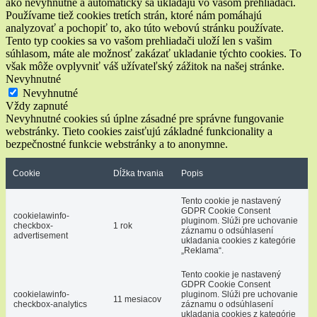
ako nevyhnutné a automaticky sa ukladajú vo vašom prehliadači.
Používame tiež cookies tretích strán, ktoré nám pomáhajú
analyzovať a pochopiť to, ako túto webovú stránku používate.
Tento typ cookies sa vo vašom prehliadači uloží len s vašim
súhlasom, máte ale možnosť zakázať ukladanie týchto cookies. To
však môže ovplyvniť váš užívateľský zážitok na našej stránke.
Nevyhnutné
Nevyhnutné
Vždy zapnuté
Nevyhnutné cookies sú úplne zásadné pre správne fungovanie
webstránky. Tieto cookies zaisťujú základné funkcionality a
bezpečnostné funkcie webstránky a to anonymne.
Cookie
Dĺžka trvania
Popis
Tento cookie je nastavený
GDPR Cookie Consent
cookielawinfo-
pluginom. Slúži pre uchovanie
checkbox-
1 rok
záznamu o odsúhlasení
advertisement
ukladania cookies z kategórie
„Reklama“.
Tento cookie je nastavený
GDPR Cookie Consent
cookielawinfo-
pluginom. Slúži pre uchovanie
11 mesiacov
checkbox-analytics
záznamu o odsúhlasení
ukladania cookies z kategórie