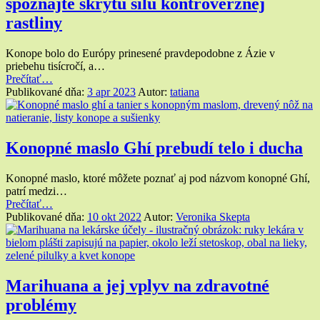
spoznajte skrytú silu kontroverznej
rastliny
Konope bolo do Európy prinesené pravdepodobne z Ázie v
priebehu tisícročí, a…
“Konope
Prečítať
…
a
Publikované dňa:
3 apr 2023
Autor:
tatiana
jeho
multifunkčné
využitie:
spoznajte
Konopné maslo Ghí prebudí telo i ducha
skrytú
silu
Konopné maslo, ktoré môžete poznať aj pod názvom konopné Ghí,
kontroverznej
patrí medzi…
rastliny”
“Konopné
Prečítať
…
maslo
Publikované dňa:
10 okt 2022
Autor:
Veronika Skepta
Ghí
prebudí
telo
i
ducha”
Marihuana a jej vplyv na zdravotné
problémy