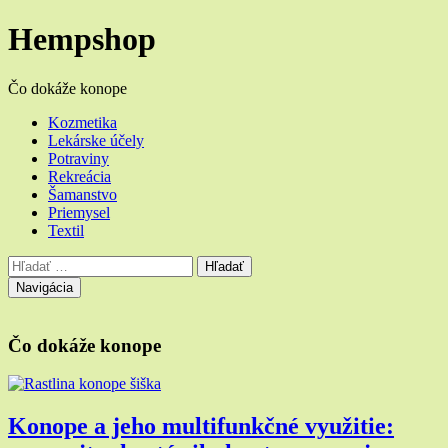
Hempshop
Čo dokáže konope
Hlavné
Kozmetika
Lekárske účely
menu
Potraviny
Rekreácia
Šamanstvo
Priemysel
Textil
Vyhľadávanie
Hľadať:
Navigácia
Banner
stránky
Čo dokáže konope
Konope a jeho multifunkčné využitie: