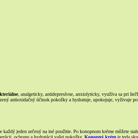
kteriálne
, analgeticky, antidepresívne, anxiolyticky, využíva sa pri li
odzený antioxidačný účinok pokožky a hydratuje, upokojuje, vyživuje 
e každý jeden určený na iné použitie. Po konopnom kréme môžete sia
rácii, ochrane a hydratácii vašej pokožky.
Konopný krém
je teda sk