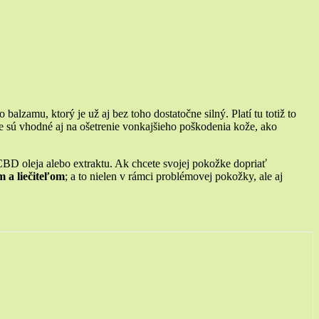
o balzamu, ktorý je už aj bez toho dostatočne silný. Platí tu totiž to
e sú vhodné aj na ošetrenie vonkajšieho poškodenia kože, ako
D oleja alebo extraktu. Ak chcete svojej pokožke dopriať
 a liečiteľom
; a to nielen v rámci problémovej pokožky, ale aj