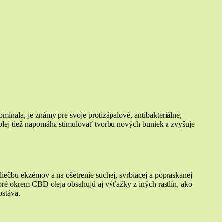
nala, je známy pre svoje protizápalové, antibakteriálne,
olej tiež napomáha stimulovať tvorbu nových buniek a zvyšuje
liečbu ekzémov a na ošetrenie suchej, svrbiacej a popraskanej
ré okrem CBD oleja obsahujú aj výťažky z iných rastlín, ako
ostáva.