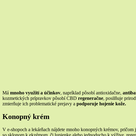
Má
mnoho využití a účinkov
, napríklad pôsobí antioxidačne,
antiba
kozmetických prípravkov pôsobí CBD
regeneračne
, posilňuje prir
zmierňuje ich problematické prejavy a
podporuje hojenie kože.
Konopný krém
V e-shopoch a lekárňach nájdete mnoho konopných krémov, pričom j
so sklonom k ekzémom, či lupienke alebo jednoducho k výžive, regene