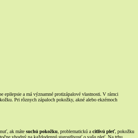
ečbe epilepsie a má významné protizápalové vlastnosti. V rámci
pokožku. Pri rôznych zápaloch pokožky, akné alebo ekzémoch
hnuť, ak máte
suchú pokožku
, problematickú a
citlivú pleť
, pokožku
utočne vhodný na každodennú starostlivosť o vašu pleť. Na trhu