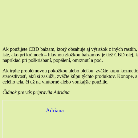
Ak použijete CBD balzam, ktorý obsahuje aj výťažok z iných rastlín,
isté, ako pri krémoch – hlavnou zložkou balzamov je tiež CBD olej, 
napríklad pri poškriabaní, popálení, omrznutí a pod.
Ak trpíte problémovou pokožkou alebo pleťou, zvážte kúpu kozmetic
starostlivosť, akú si zaslúži, zvážte kúpu týchto produktov. Konope, 
celého tela, či už na vnútorné alebo vonkajšie použitie.
Článok pre vás pripravila Adriána
Adriana