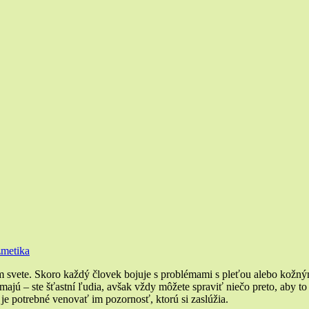
metika
m svete. Skoro každý človek bojuje s problémami s pleťou alebo kožný
emajú – ste šťastní ľudia, avšak vždy môžete spraviť niečo preto, aby 
o je potrebné venovať im pozornosť, ktorú si zaslúžia.