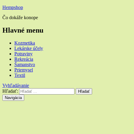
Hempshop
Čo dokáže konope
Hlavné menu
Kozmetika
Lekárske účely
Potraviny
Rekreácia
Šamanstvo
Priemysel
Textil
Vyhľadávanie
Hľadať:
Navigácia