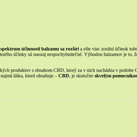
spektrum účinnosti balzamu sa rozšíri
a ešte viac zosilní účinok toht
ktorého účinky sú naozaj nespochybniteľné. Výhodou balzamov je to, ž
kých produktov s obsahom CBD, ktorý za v nich nachádza v podobe CB
a najmä látka, ktorú obsahuje –
CBD
, je skutočne
skvelým pomocníkom