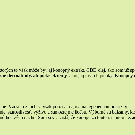
rých to však môže byť aj konopný extrakt. CBD olej, ako som už spomí
ôzne
dermatitídy, atopické ekzémy
, akné, opary a lupienky. Konopný 
tie. Väčšina z nich sa však používa najmä na regeneráciu pokožky, na 
, starostlivosť, výživu a samozrejme liečbu. Výborné sú balzamy, kto
ú liečivých rastlín. Som si však istá, že konope za touto rastlinou neza