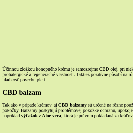
Účinnou zložkou konopného krému je samozrejme CBD olej, pri niekto
protialergické a regeneračné vlastnosti. Taktiež pozitívne pôsobí na r
hladkosť povrchu pleti.
CBD balzam
Tak ako v prípade krémov, aj
CBD balzamy
sú určené na rôzne použi
pokožky. Balzamy poskytujú problémovej pokožke ochranu, upokojenie
napríklad
výťažok z Aloe vera
, ktorá je právom pokladaná za kráľovn