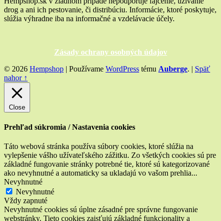
Hempshop.sk v žiadnom prípade nepodporuje fajčenie, užívanie
kontroverznej
drog a ani ich pestovanie, či distribúciu. Informácie, ktoré poskytuje,
rastliny”
slúžia výhradne iba na informačné a vzdelávacie účely.
Zásady ochrany osobných údajov
© 2026
Hempshop
|
Používame
WordPress
tému
Auberge
.
|
Späť
nahor ↑
Close
Prehľad súkromia / Nastavenia cookies
Táto webová stránka používa súbory cookies, ktoré slúžia na
vylepšenie vášho užívateľského zážitku. Zo všetkých cookies sú pre
základné fungovanie stránky potrebné tie, ktoré sú kategorizované
ako nevyhnutné a automaticky sa ukladajú vo vašom prehlia
...
Nevyhnutné
Nevyhnutné
Vždy zapnuté
Nevyhnutné cookies sú úplne zásadné pre správne fungovanie
webstránky. Tieto cookies zaisťujú základné funkcionality a