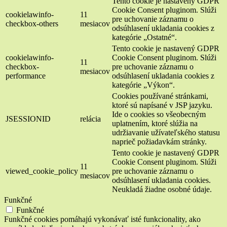
Tento cookie je nastavený GDPR
Cookie Consent pluginom. Slúži
cookielawinfo-
11
pre uchovanie záznamu o
checkbox-others
mesiacov
odsúhlasení ukladania cookies z
kategórie „Ostatné“.
Tento cookie je nastavený GDPR
cookielawinfo-
Cookie Consent pluginom. Slúži
11
checkbox-
pre uchovanie záznamu o
mesiacov
performance
odsúhlasení ukladania cookies z
kategórie „Výkon“.
Cookies používané stránkami,
ktoré sú napísané v JSP jazyku.
Ide o cookies so všeobecným
JSESSIONID
relácia
uplatnením, ktoré slúžia na
udržiavanie užívateľského statusu
naprieč požiadavkám stránky.
Tento cookie je nastavený GDPR
Cookie Consent pluginom. Slúži
11
viewed_cookie_policy
pre uchovanie záznamu o
mesiacov
odsúhlasení ukladania cookies.
Neukladá žiadne osobné údaje.
Funkčné
Funkčné
Funkčné cookies pomáhajú vykonávať isté funkcionality, ako