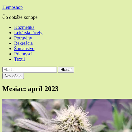
Hempshop
Čo dokáže konope
Hlavné
Kozmetika
Lekárske účely
menu
Potraviny
Rekreácia
Šamanstvo
Priemysel
Textil
Vyhľadávanie
Hľadať:
Navigácia
Mesiac:
apríl 2023