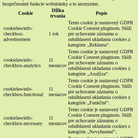
bezpečnostné funkcie webstránky a to anonymne.
Dĺžka
Cookie
Popis
trvania
Tento cookie je nastavený GDPR
cookielawinfo-
Cookie Consent pluginom. Slúži
checkbox-
1 rok
pre uchovanie záznamu o
advertisement
odsúhlasení ukladania cookies z
kategórie „Reklama“.
Tento cookie je nastavený GDPR
Cookie Consent pluginom. Slúži
cookielawinfo-
11
pre uchovanie záznamu o
checkbox-analytics
mesiacov
odsúhlasení ukladania cookies z
kategórie „Analýza“.
Tento cookie je nastavený GDPR
Cookie Consent pluginom. Slúži
cookielawinfo-
11
pre uchovanie záznamu o
checkbox-functional
mesiacov
odsúhlasení ukladania cookies z
kategórie „Funkčné“.
Tento cookie je nastavený GDPR
Cookie Consent pluginom. Slúži
cookielawinfo-
11
pre uchovanie záznamu o
checkbox-necessary
mesiacov
odsúhlasení ukladania cookies z
kategórie „Nevyhnutné“.