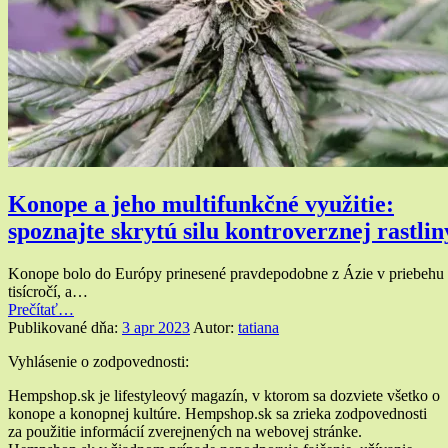
Konope a jeho multifunkčné využitie:
spoznajte skrytú silu kontroverznej rastlin
Konope bolo do Európy prinesené pravdepodobne z Ázie v priebehu
tisícročí, a…
“Konope
Prečítať
…
a
Publikované dňa:
3 apr 2023
Autor:
tatiana
jeho
Widgety
Vyhlásenie o zodpovednosti:
multifunkčné
využitie:
v
Hempshop.sk je lifestyleový magazín, v ktorom sa dozviete všetko o
spoznajte
konope a konopnej kultúre. Hempshop.sk sa zrieka zodpovednosti
pätičke
skrytú
za použitie informácií zverejnených na webovej stránke.
silu