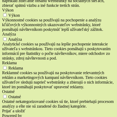
napríklad zdieľanie obsahu webstránky na sociálnych sieťach,
zbierať spätnú väzbu a iné funkcie tretích strán.
Výkon
Výkon
Výkonnostné cookies sa používajú na pochopenie a analýzu
kľúčových výkonnostných ukazovateľov webstránky, ktoré
pomáhajú návštevníkom poskytnúť lepší užívateľský zážitok.
Analýza
Analýza
Analytické cookies sa používajú na lepšie pochopenie interakcie
užívateľa s webstránkou. Tieto cookies pomáhajú s poskytovaním
informácií pre štatistiky o počte návštevníkov, miere odchodov zo
stránky, zdroj návštevnosti a pod.
Reklama
Reklama
Reklamné cookies sa používajú na poskytovanie relevantných
reklám a marketingových kampaní návštevníkom. Tieto cookies
užívateľov sledujú naprieč webstránky a zbierajú o nich informácie,
ktoré im pomáhajú poskytovať upravené reklamy.
Ostatné
Ostatné
Ostatné nekategorizované cookies sú tie, ktoré prebiehajú procesom
analýzy a ešte nie sú zaradené do žiadnej kategórie.
Prijať a uložiť
Powered by