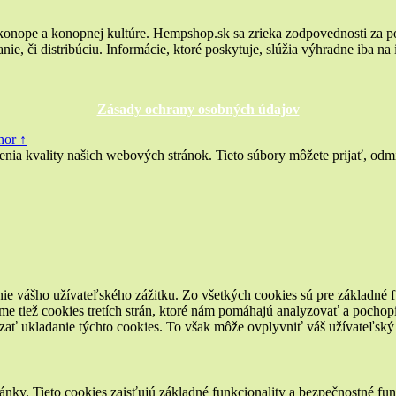
 konope a konopnej kultúre. Hempshop.sk sa zrieka zodpovednosti za p
ie, či distribúciu. Informácie, ktoré poskytuje, slúžia výhradne iba na
Zásady ochrany osobných údajov
hor ↑
a kvality našich webových stránok. Tieto súbory môžete prijať, odmie
ie vášho užívateľského zážitku. Zo všetkých cookies sú pre základné f
e tiež cookies tretích strán, ktoré nám pomáhajú analyzovať a pochopi
zať ukladanie týchto cookies. To však môže ovplyvniť váš užívateľský z
nky. Tieto cookies zaisťujú základné funkcionality a bezpečnostné fu