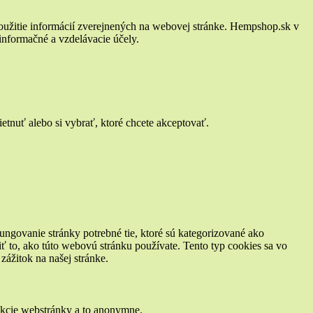
oužitie informácií zverejnených na webovej stránke. Hempshop.sk v
 informačné a vzdelávacie účely.
tnuť alebo si vybrať, ktoré chcete akceptovať.
ungovanie stránky potrebné tie, ktoré sú kategorizované ako
ť to, ako túto webovú stránku používate. Tento typ cookies sa vo
ážitok na našej stránke.
nkcie webstránky a to anonymne.