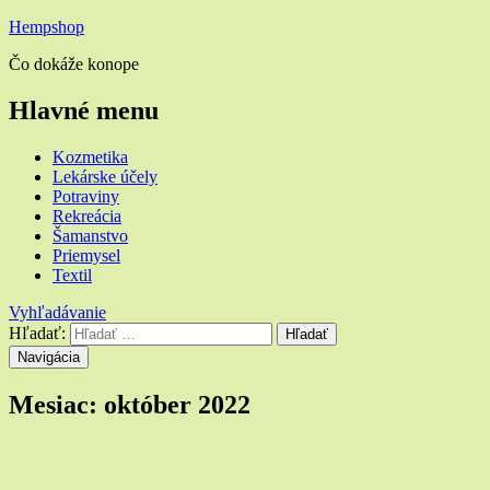
Hempshop
Čo dokáže konope
Hlavné menu
Kozmetika
Lekárske účely
Potraviny
Rekreácia
Šamanstvo
Priemysel
Textil
Vyhľadávanie
Hľadať:
Navigácia
Mesiac:
október 2022