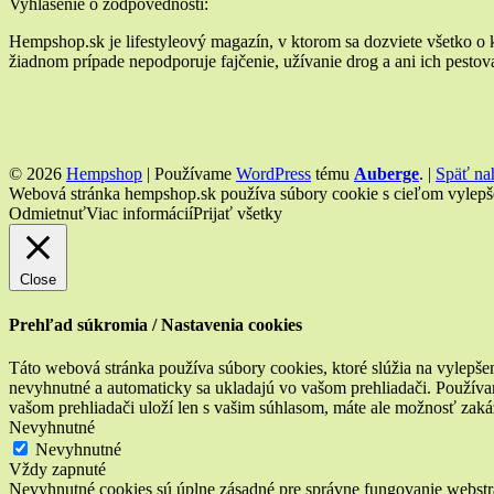
Vyhlásenie o zodpovednosti:
Hempshop.sk je lifestyleový magazín, v ktorom sa dozviete všetko o
žiadnom prípade nepodporuje fajčenie, užívanie drog a ani ich pestovan
© 2026
Hempshop
|
Používame
WordPress
tému
Auberge
.
|
Späť na
Webová stránka hempshop.sk používa súbory cookie s cieľom vylepšeni
Odmietnuť
Viac informácií
Prijať všetky
Close
Prehľad súkromia / Nastavenia cookies
Táto webová stránka používa súbory cookies, ktoré slúžia na vylepšen
nevyhnutné a automaticky sa ukladajú vo vašom prehliadači. Používam
vašom prehliadači uloží len s vašim súhlasom, máte ale možnosť zaká
Nevyhnutné
Nevyhnutné
Vždy zapnuté
Nevyhnutné cookies sú úplne zásadné pre správne fungovanie webstrá