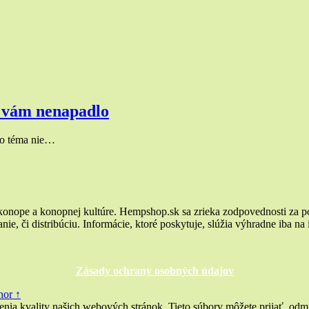
y vám nenapadlo
to téma nie…
 konope a konopnej kultúre. Hempshop.sk sa zrieka zodpovednosti za p
ie, či distribúciu. Informácie, ktoré poskytuje, slúžia výhradne iba na
Zásady ochrany osobných údajov
hor ↑
a kvality našich webových stránok. Tieto súbory môžete prijať, odmie