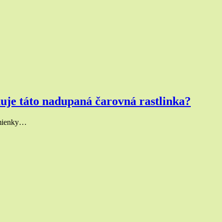
huje táto nadupaná čarovná rastlinka?
zmienky…