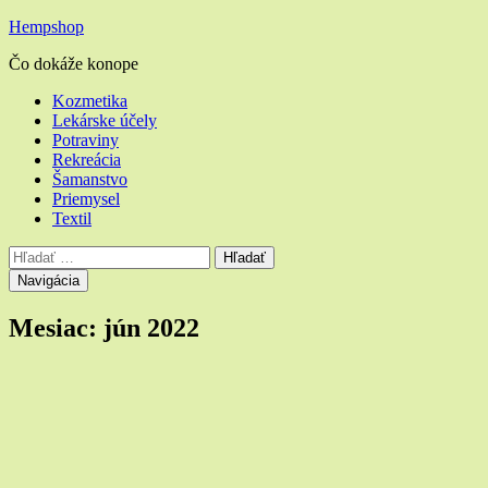
Hempshop
Čo dokáže konope
Hlavné
Kozmetika
Lekárske účely
menu
Potraviny
Rekreácia
Šamanstvo
Priemysel
Textil
Vyhľadávanie
Hľadať:
Navigácia
Mesiac:
jún 2022