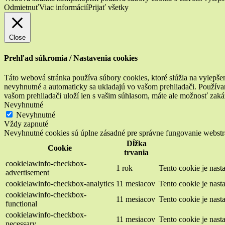
Odmietnuť
Viac informácií
Prijať všetky
Close
Prehľad súkromia / Nastavenia cookies
Táto webová stránka používa súbory cookies, ktoré slúžia na vylepšen
nevyhnutné a automaticky sa ukladajú vo vašom prehliadači. Používam
vašom prehliadači uloží len s vašim súhlasom, máte ale možnosť zaká
Nevyhnutné
Nevyhnutné
Vždy zapnuté
Nevyhnutné cookies sú úplne zásadné pre správne fungovanie webstrá
Dĺžka
Cookie
trvania
cookielawinfo-checkbox-
1 rok
Tento cookie je nas
advertisement
cookielawinfo-checkbox-analytics
11 mesiacov
Tento cookie je nas
cookielawinfo-checkbox-
11 mesiacov
Tento cookie je nas
functional
cookielawinfo-checkbox-
11 mesiacov
Tento cookie je nas
necessary