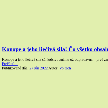
Konope a jeho liečivá sila! Čo všetko obsa
Konope a jeho liečivá sila sú ľudstvu známe už odpradávna – prvé 
“Konope
Prečítať
…
a jeho
Publikované dňa:
27 jún 2022
Autor:
Vojtech
liečivá
sila!
Čo
všetko
obsahuje
táto
nadupaná
čarovná
rastlinka?”