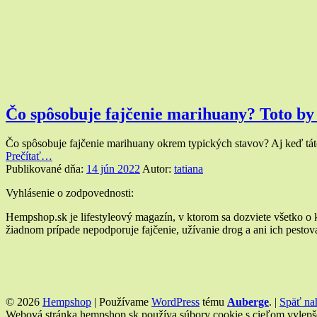
Čo spôsobuje fajčenie marihuany? Toto b
Čo spôsobuje fajčenie marihuany okrem typických stavov? Aj keď tá
“Čo
Prečítať
…
spôsobuje
Publikované dňa:
14 jún 2022
Autor:
tatiana
fajčenie
Widgety
Vyhlásenie o zodpovednosti:
marihuany?
Toto
v
Hempshop.sk je lifestyleový magazín, v ktorom sa dozviete všetko o
by
žiadnom prípade nepodporuje fajčenie, užívanie drog a ani ich pestovan
pätičke
vám
nenapadlo”
© 2026
Hempshop
|
Používame
WordPress
tému
Auberge
.
|
Späť na
Webová stránka hempshop.sk používa súbory cookie s cieľom vylepšeni