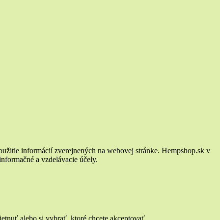
oužitie informácií zverejnených na webovej stránke. Hempshop.sk v
 informačné a vzdelávacie účely.
tnuť alebo si vybrať, ktoré chcete akceptovať.