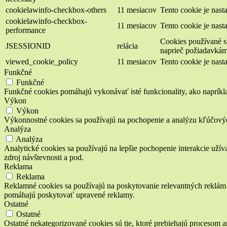
cookielawinfo-checkbox-others
11 mesiacov
Tento cookie je nas
cookielawinfo-checkbox-
11 mesiacov
Tento cookie je nas
performance
Cookies používané st
JSESSIONID
relácia
naprieč požiadavkám
viewed_cookie_policy
11 mesiacov
Tento cookie je nas
Funkčné
Funkčné
Funkčné cookies pomáhajú vykonávať isté funkcionality, ako napríklad
Výkon
Výkon
Výkonnostné cookies sa používajú na pochopenie a analýzu kľúčový
Analýza
Analýza
Analytické cookies sa používajú na lepšie pochopenie interakcie užív
zdroj návštevnosti a pod.
Reklama
Reklama
Reklamné cookies sa používajú na poskytovanie relevantných reklám 
pomáhajú poskytovať upravené reklamy.
Ostatné
Ostatné
Ostatné nekategorizované cookies sú tie, ktoré prebiehajú procesom an