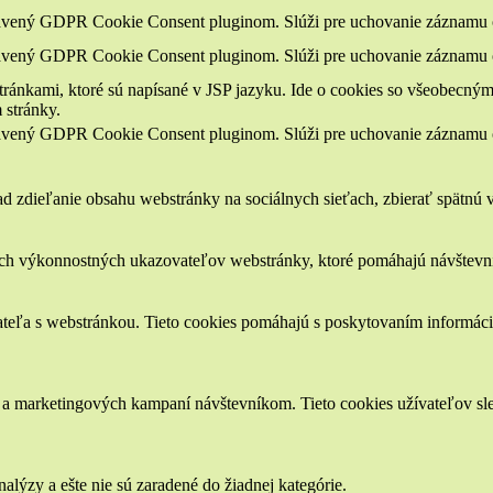
tavený GDPR Cookie Consent pluginom. Slúži pre uchovanie záznamu o 
tavený GDPR Cookie Consent pluginom. Slúži pre uchovanie záznamu o
ránkami, ktoré sú napísané v JSP jazyku. Ide o cookies so všeobecným 
 stránky.
tavený GDPR Cookie Consent pluginom. Slúži pre uchovanie záznamu o
 zdieľanie obsahu webstránky na sociálnych sieťach, zbierať spätnú väz
ch výkonnostných ukazovateľov webstránky, ktoré pomáhajú návštevník
ateľa s webstránkou. Tieto cookies pomáhajú s poskytovaním informácií
a marketingových kampaní návštevníkom. Tieto cookies užívateľov sled
alýzy a ešte nie sú zaradené do žiadnej kategórie.