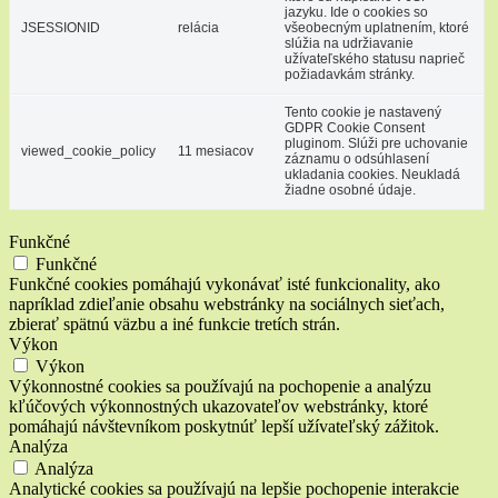
jazyku. Ide o cookies so
JSESSIONID
relácia
všeobecným uplatnením, ktoré
slúžia na udržiavanie
užívateľského statusu naprieč
požiadavkám stránky.
Tento cookie je nastavený
GDPR Cookie Consent
pluginom. Slúži pre uchovanie
viewed_cookie_policy
11 mesiacov
záznamu o odsúhlasení
ukladania cookies. Neukladá
žiadne osobné údaje.
Funkčné
Funkčné
Funkčné cookies pomáhajú vykonávať isté funkcionality, ako
napríklad zdieľanie obsahu webstránky na sociálnych sieťach,
zbierať spätnú väzbu a iné funkcie tretích strán.
Výkon
Výkon
Výkonnostné cookies sa používajú na pochopenie a analýzu
kľúčových výkonnostných ukazovateľov webstránky, ktoré
pomáhajú návštevníkom poskytnúť lepší užívateľský zážitok.
Analýza
Analýza
Analytické cookies sa používajú na lepšie pochopenie interakcie