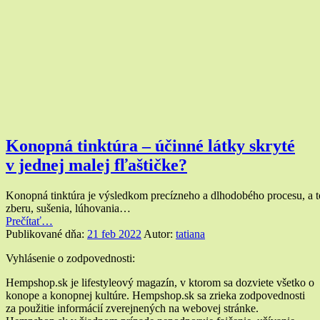
Konopná tinktúra – účinné látky skryté
v jednej malej fľaštičke?
Konopná tinktúra je výsledkom precízneho a dlhodobého procesu, a t
zberu, sušenia, lúhovania…
“Konopná
Prečítať
…
tinktúra
Publikované dňa:
21 feb 2022
Autor:
tatiana
–
Widgety
Vyhlásenie o zodpovednosti:
účinné
látky
v
Hempshop.sk je lifestyleový magazín, v ktorom sa dozviete všetko o
skryté
konope a konopnej kultúre. Hempshop.sk sa zrieka zodpovednosti
pätičke
v jednej
za použitie informácií zverejnených na webovej stránke.
malej