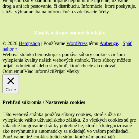
Hempshop.sk v žiadnom prípade nepodporuje fajčenie, užívanie
fľaštičke?”
drog a ani ich pestovanie, či distribúciu. Informácie, ktoré poskytuje,
slúžia výhradne iba na informačné a vzdelávacie účely.
Zásady ochrany osobných údajov
© 2026
Hempshop
|
Používame
WordPress
tému
Auberge
.
|
Späť
nahor ↑
Webová stránka hempshop.sk používa súbory cookie s cieľom
vylepšenia kvality našich webových stránok. Tieto súbory môžete
prijať, odmietnuť alebo si vybrať, ktoré chcete akceptovať.
Odmietnuť
Viac informácií
Prijať všetky
Close
Prehľad súkromia / Nastavenia cookies
Táto webová stránka používa súbory cookies, ktoré slúžia na
vylepšenie vášho užívateľského zážitku. Zo všetkých cookies sú pre
základné fungovanie stránky potrebné tie, ktoré sú kategorizované
ako nevyhnutné a automaticky sa ukladajú vo vašom prehliadači.
Používame tiež cookies tretích strán, ktoré nám pomáhajú