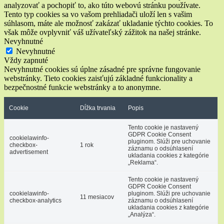
analyzovať a pochopiť to, ako túto webovú stránku používate.
Tento typ cookies sa vo vašom prehliadači uloží len s vašim
súhlasom, máte ale možnosť zakázať ukladanie týchto cookies. To
však môže ovplyvniť váš užívateľský zážitok na našej stránke.
Nevyhnutné
Nevyhnutné
Vždy zapnuté
Nevyhnutné cookies sú úplne zásadné pre správne fungovanie
webstránky. Tieto cookies zaisťujú základné funkcionality a
bezpečnostné funkcie webstránky a to anonymne.
Cookie
Dĺžka trvania
Popis
Tento cookie je nastavený
GDPR Cookie Consent
cookielawinfo-
pluginom. Slúži pre uchovanie
checkbox-
1 rok
záznamu o odsúhlasení
advertisement
ukladania cookies z kategórie
„Reklama“.
Tento cookie je nastavený
GDPR Cookie Consent
cookielawinfo-
pluginom. Slúži pre uchovanie
11 mesiacov
checkbox-analytics
záznamu o odsúhlasení
ukladania cookies z kategórie
„Analýza“.