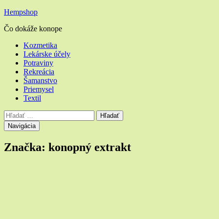
Hempshop
Čo dokáže konope
Hlavné
Kozmetika
Lekárske účely
menu
Potraviny
Rekreácia
Šamanstvo
Priemysel
Textil
Vyhľadávanie
Hľadať:
Navigácia
Značka:
konopný extrakt