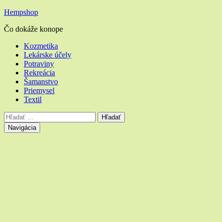
Hempshop
Čo dokáže konope
Hlavné
Kozmetika
Lekárske účely
menu
Potraviny
Rekreácia
Šamanstvo
Priemysel
Textil
Vyhľadávanie
Hľadať:
Navigácia