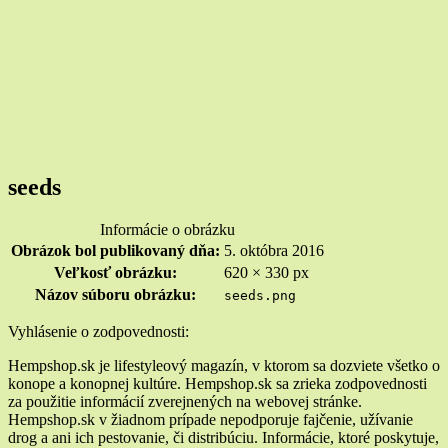
seeds
Informácie o obrázku
Obrázok bol publikovaný dňa:
5. októbra 2016
Veľkosť obrázku:
620 × 330 px
Názov súboru obrázku:
seeds.png
Widgety
Vyhlásenie o zodpovednosti:
v
Hempshop.sk je lifestyleový magazín, v ktorom sa dozviete všetko o
konope a konopnej kultúre. Hempshop.sk sa zrieka zodpovednosti
pätičke
za použitie informácií zverejnených na webovej stránke.
Hempshop.sk v žiadnom prípade nepodporuje fajčenie, užívanie
drog a ani ich pestovanie, či distribúciu. Informácie, ktoré poskytuje,