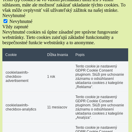
súhlasom, máte ale možnosť zakázať ukladanie týchto cookies. To
však môže ovplyvniť váš užívateľský zážitok na našej stránke.
Nevyhnutné
Nevyhnutné
Vždy zapnuté
Nevyhnutné cookies sú úplne zásadné pre správne fungovanie
webstránky. Tieto cookies zaisťujú základné funkcionality a
bezpečnostné funkcie webstránky a to anonymne.
Cookie
Dĺžka trvania
Popis
Tento cookie je nastavený
GDPR Cookie Consent
cookielawinfo-
pluginom. Slúži pre uchovanie
checkbox-
1 rok
záznamu o odsúhlasení
advertisement
ukladania cookies z kategórie
„Reklama“.
Tento cookie je nastavený
GDPR Cookie Consent
cookielawinfo-
pluginom. Slúži pre uchovanie
11 mesiacov
checkbox-analytics
záznamu o odsúhlasení
ukladania cookies z kategórie
„Analýza“.
Tento cookie je nastavený
GDPR Cookie Consent