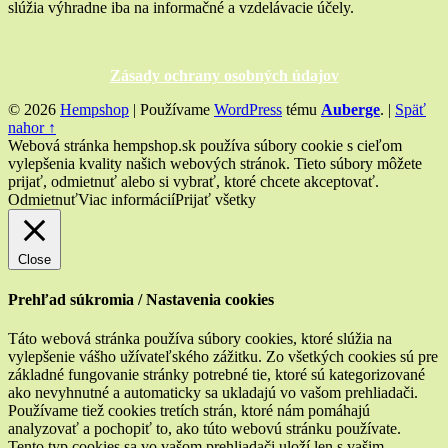
slúžia výhradne iba na informačné a vzdelávacie účely.
Zásady ochrany osobných údajov
© 2026
Hempshop
|
Používame
WordPress
tému
Auberge
.
|
Späť
nahor ↑
Webová stránka hempshop.sk používa súbory cookie s cieľom
vylepšenia kvality našich webových stránok. Tieto súbory môžete
prijať, odmietnuť alebo si vybrať, ktoré chcete akceptovať.
Odmietnuť
Viac informácií
Prijať všetky
Close
Prehľad súkromia / Nastavenia cookies
Táto webová stránka používa súbory cookies, ktoré slúžia na
vylepšenie vášho užívateľského zážitku. Zo všetkých cookies sú pre
základné fungovanie stránky potrebné tie, ktoré sú kategorizované
ako nevyhnutné a automaticky sa ukladajú vo vašom prehliadači.
Používame tiež cookies tretích strán, ktoré nám pomáhajú
analyzovať a pochopiť to, ako túto webovú stránku používate.
Tento typ cookies sa vo vašom prehliadači uloží len s vašim