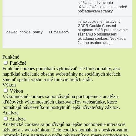
slúžia na udržiavanie
užívateľského statusu naprieč
požiadavkám stránky.
Tento cookie je nastavený
GDPR Cookie Consent
pluginom. Slúži pre uchovanie
viewed_cookie_policy
11 mesiacov
záznamu o odsúhlasení
ukladania cookies. Neukladá
žiadne osobné údaje.
Funkčné
Funkčné
Funkčné cookies pomáhajú vykonávať isté funkcionality, ako
napríklad zdieľanie obsahu webstránky na sociálnych sieťach,
zbierať spätnú väzbu a iné funkcie tretích strán.
Výkon
Výkon
Výkonnostné cookies sa používajú na pochopenie a analýzu
kľúčových výkonnostných ukazovateľov webstránky, ktoré
pomáhajú návštevníkom poskytnúť lepší užívateľský zážitok.
Analýza
Analýza
Analytické cookies sa používajú na lepšie pochopenie interakcie
užívateľa s webstránkou. Tieto cookies pomáhajú s poskytovaním
informácií pre štatistiky o počte návštevníkov, miere odchodov zo