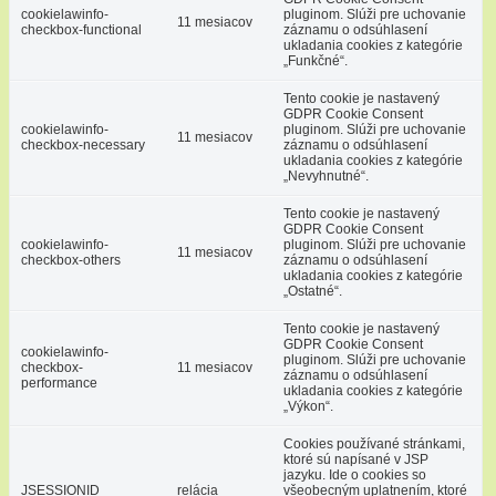
cookielawinfo-
pluginom. Slúži pre uchovanie
11 mesiacov
checkbox-functional
záznamu o odsúhlasení
ukladania cookies z kategórie
„Funkčné“.
Tento cookie je nastavený
GDPR Cookie Consent
cookielawinfo-
pluginom. Slúži pre uchovanie
11 mesiacov
checkbox-necessary
záznamu o odsúhlasení
ukladania cookies z kategórie
„Nevyhnutné“.
Tento cookie je nastavený
GDPR Cookie Consent
cookielawinfo-
pluginom. Slúži pre uchovanie
11 mesiacov
checkbox-others
záznamu o odsúhlasení
ukladania cookies z kategórie
„Ostatné“.
Tento cookie je nastavený
GDPR Cookie Consent
cookielawinfo-
pluginom. Slúži pre uchovanie
checkbox-
11 mesiacov
záznamu o odsúhlasení
performance
ukladania cookies z kategórie
„Výkon“.
Cookies používané stránkami,
ktoré sú napísané v JSP
jazyku. Ide o cookies so
JSESSIONID
relácia
všeobecným uplatnením, ktoré