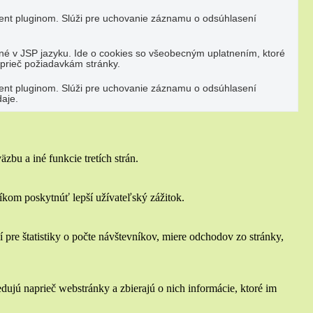
nt pluginom. Slúži pre uchovanie záznamu o odsúhlasení
né v JSP jazyku. Ide o cookies so všeobecným uplatnením, ktoré
aprieč požiadavkám stránky.
nt pluginom. Slúži pre uchovanie záznamu o odsúhlasení
aje.
bu a iné funkcie tretích strán.
om poskytnúť lepší užívateľský zážitok.
 pre štatistiky o počte návštevníkov, miere odchodov zo stránky,
ujú naprieč webstránky a zbierajú o nich informácie, ktoré im