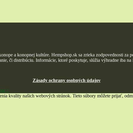
 konope a konopnej kultúre. Hempshop.sk sa zrieka zodpovednosti za p
ie, či distribúciu. Informácie, ktoré poskytuje, slúžia výhradne iba na
Zásady ochrany osobných údajov
hor ↑
a kvality našich webových stránok. Tieto súbory môžete prijať, odmie