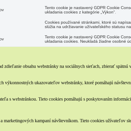
Tento cookie je nastavený GDPR Cookie Conse
ov
ukladania cookies z kategórie „Výkon“.
Cookies používané stránkami, ktoré sú napísa
slúžia na udržiavanie užívateľského statusu n
Tento cookie je nastavený GDPR Cookie Conse
ov
ukladania cookies. Neukladá žiadne osobné úd
 zdieľanie obsahu webstránky na sociálnych sieťach, zbierať spätnú väz
ch výkonnostných ukazovateľov webstránky, ktoré pomáhajú návštevník
ateľa s webstránkou. Tieto cookies pomáhajú s poskytovaním informácií
a marketingových kampaní návštevníkom. Tieto cookies užívateľov sled