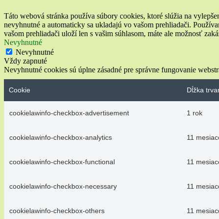
Táto webová stránka používa súbory cookies, ktoré slúžia na vylepšen
nevyhnutné a automaticky sa ukladajú vo vašom prehliadači. Používam
vašom prehliadači uloží len s vašim súhlasom, máte ale možnosť zaká
Nevyhnutné
Nevyhnutné
Vždy zapnuté
Nevyhnutné cookies sú úplne zásadné pre správne fungovanie webstrá
Cookie
Dĺžka trva
cookielawinfo-checkbox-advertisement
1 rok
cookielawinfo-checkbox-analytics
11 mesiac
cookielawinfo-checkbox-functional
11 mesiac
cookielawinfo-checkbox-necessary
11 mesiac
cookielawinfo-checkbox-others
11 mesiac