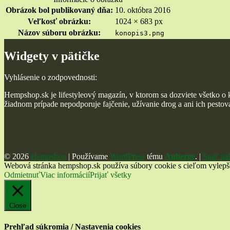
Obrázok bol publikovaný dňa:
10. októbra 2016
Veľkosť obrázku:
1024 × 683 px
Názov súboru obrázku:
konopis3.png
Widgety v pätičke
Vyhlásenie o zodpovednosti:
Hempshop.sk je lifestyleový magazín, v ktorom sa dozviete všetko o
žiadnom prípade nepodporuje fajčenie, užívanie drog a ani ich pestovan
© 2026
Hempshop
|
Používame
WordPress
tému
Auberge
.
|
Späť na
Webová stránka hempshop.sk používa súbory cookie s cieľom vylepšeni
Odmietnuť
Viac informácií
Prijať všetky
Close
Prehľad súkromia / Nastavenia cookies