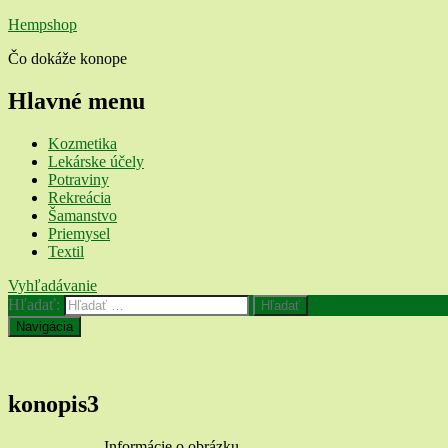
Hempshop
Čo dokáže konope
Hlavné menu
Kozmetika
Lekárske účely
Potraviny
Rekreácia
Šamanstvo
Priemysel
Textil
Vyhľadávanie
Hľadať:
Navigácia
konopis3
Informácie o obrázku