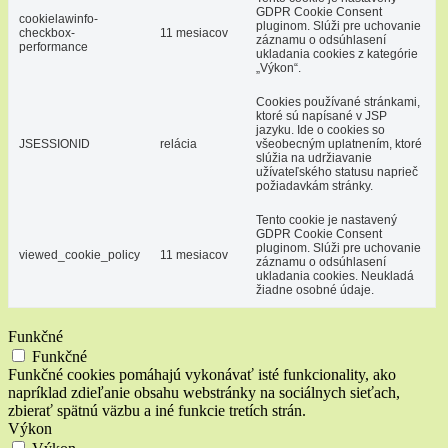
GDPR Cookie Consent
cookielawinfo-
pluginom. Slúži pre uchovanie
checkbox-
11 mesiacov
záznamu o odsúhlasení
performance
ukladania cookies z kategórie
„Výkon“.
Cookies používané stránkami,
ktoré sú napísané v JSP
jazyku. Ide o cookies so
JSESSIONID
relácia
všeobecným uplatnením, ktoré
slúžia na udržiavanie
užívateľského statusu naprieč
požiadavkám stránky.
Tento cookie je nastavený
GDPR Cookie Consent
pluginom. Slúži pre uchovanie
viewed_cookie_policy
11 mesiacov
záznamu o odsúhlasení
ukladania cookies. Neukladá
žiadne osobné údaje.
Funkčné
Funkčné
Funkčné cookies pomáhajú vykonávať isté funkcionality, ako
napríklad zdieľanie obsahu webstránky na sociálnych sieťach,
zbierať spätnú väzbu a iné funkcie tretích strán.
Výkon