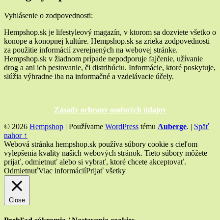
Vyhlásenie o zodpovednosti:
Hempshop.sk je lifestyleový magazín, v ktorom sa dozviete všetko o
konope a konopnej kultúre. Hempshop.sk sa zrieka zodpovednosti
za použitie informácií zverejnených na webovej stránke.
Hempshop.sk v žiadnom prípade nepodporuje fajčenie, užívanie
drog a ani ich pestovanie, či distribúciu. Informácie, ktoré poskytuje,
slúžia výhradne iba na informačné a vzdelávacie účely.
Zásady ochrany osobných údajov
© 2026
Hempshop
|
Používame
WordPress
tému
Auberge
.
|
Späť
nahor ↑
Webová stránka hempshop.sk používa súbory cookie s cieľom
vylepšenia kvality našich webových stránok. Tieto súbory môžete
prijať, odmietnuť alebo si vybrať, ktoré chcete akceptovať.
Odmietnuť
Viac informácií
Prijať všetky
Close