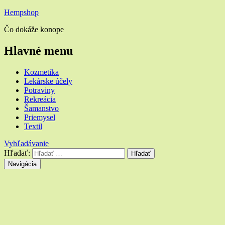
Hempshop
Čo dokáže konope
Hlavné menu
Kozmetika
Lekárske účely
Potraviny
Rekreácia
Šamanstvo
Priemysel
Textil
Vyhľadávanie
Hľadať:
Navigácia