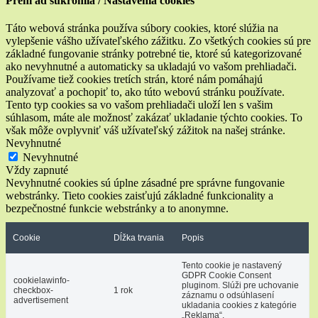
Prehľad súkromia / Nastavenia cookies
Táto webová stránka používa súbory cookies, ktoré slúžia na
vylepšenie vášho užívateľského zážitku. Zo všetkých cookies sú pre
základné fungovanie stránky potrebné tie, ktoré sú kategorizované
ako nevyhnutné a automaticky sa ukladajú vo vašom prehliadači.
Používame tiež cookies tretích strán, ktoré nám pomáhajú
analyzovať a pochopiť to, ako túto webovú stránku používate.
Tento typ cookies sa vo vašom prehliadači uloží len s vašim
súhlasom, máte ale možnosť zakázať ukladanie týchto cookies. To
však môže ovplyvniť váš užívateľský zážitok na našej stránke.
Nevyhnutné
Nevyhnutné
Vždy zapnuté
Nevyhnutné cookies sú úplne zásadné pre správne fungovanie
webstránky. Tieto cookies zaisťujú základné funkcionality a
bezpečnostné funkcie webstránky a to anonymne.
Cookie
Dĺžka trvania
Popis
Tento cookie je nastavený
GDPR Cookie Consent
cookielawinfo-
pluginom. Slúži pre uchovanie
checkbox-
1 rok
záznamu o odsúhlasení
advertisement
ukladania cookies z kategórie
„Reklama“.