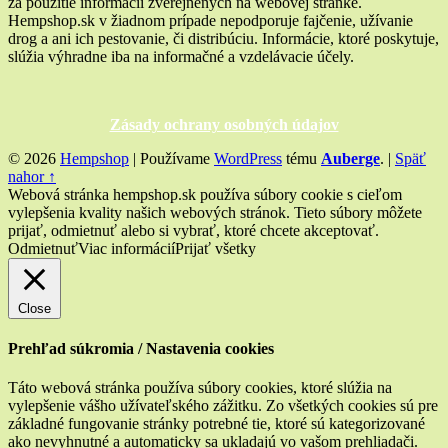
za použitie informácií zverejnených na webovej stránke.
Hempshop.sk v žiadnom prípade nepodporuje fajčenie, užívanie
drog a ani ich pestovanie, či distribúciu. Informácie, ktoré poskytuje,
slúžia výhradne iba na informačné a vzdelávacie účely.
Zásady ochrany osobných údajov
© 2026
Hempshop
|
Používame
WordPress
tému
Auberge
.
|
Späť
nahor ↑
Webová stránka hempshop.sk používa súbory cookie s cieľom
vylepšenia kvality našich webových stránok. Tieto súbory môžete
prijať, odmietnuť alebo si vybrať, ktoré chcete akceptovať.
Odmietnuť
Viac informácií
Prijať všetky
Close
Prehľad súkromia / Nastavenia cookies
Táto webová stránka používa súbory cookies, ktoré slúžia na
vylepšenie vášho užívateľského zážitku. Zo všetkých cookies sú pre
základné fungovanie stránky potrebné tie, ktoré sú kategorizované
ako nevyhnutné a automaticky sa ukladajú vo vašom prehliadači.