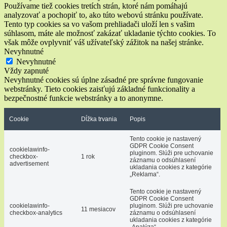
Používame tiež cookies tretích strán, ktoré nám pomáhajú
analyzovať a pochopiť to, ako túto webovú stránku používate.
Tento typ cookies sa vo vašom prehliadači uloží len s vašim
súhlasom, máte ale možnosť zakázať ukladanie týchto cookies. To
však môže ovplyvniť váš užívateľský zážitok na našej stránke.
Nevyhnutné
Nevyhnutné
Vždy zapnuté
Nevyhnutné cookies sú úplne zásadné pre správne fungovanie
webstránky. Tieto cookies zaisťujú základné funkcionality a
bezpečnostné funkcie webstránky a to anonymne.
Cookie
Dĺžka trvania
Popis
Tento cookie je nastavený
GDPR Cookie Consent
cookielawinfo-
pluginom. Slúži pre uchovanie
checkbox-
1 rok
záznamu o odsúhlasení
advertisement
ukladania cookies z kategórie
„Reklama“.
Tento cookie je nastavený
GDPR Cookie Consent
cookielawinfo-
pluginom. Slúži pre uchovanie
11 mesiacov
checkbox-analytics
záznamu o odsúhlasení
ukladania cookies z kategórie