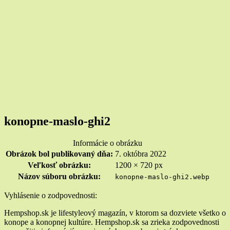
konopne-maslo-ghi2
Informácie o obrázku
Obrázok bol publikovaný dňa:
7. októbra 2022
Veľkosť obrázku:
1200 × 720 px
Názov súboru obrázku:
konopne-maslo-ghi2.webp
Widgety
Vyhlásenie o zodpovednosti:
v
Hempshop.sk je lifestyleový magazín, v ktorom sa dozviete všetko o
konope a konopnej kultúre. Hempshop.sk sa zrieka zodpovednosti
pätičke