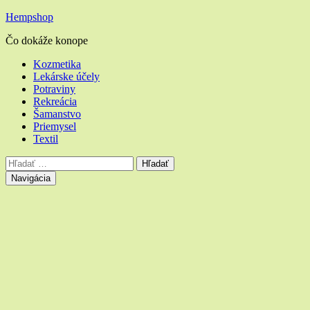
Hempshop
Čo dokáže konope
Hlavné
Kozmetika
Lekárske účely
menu
Potraviny
Rekreácia
Šamanstvo
Priemysel
Textil
Vyhľadávanie
Hľadať:
Navigácia