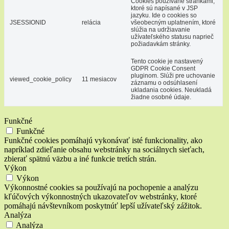
Cookies používané stránkami,
ktoré sú napísané v JSP
jazyku. Ide o cookies so
JSESSIONID
relácia
všeobecným uplatnením, ktoré
slúžia na udržiavanie
užívateľského statusu naprieč
požiadavkám stránky.
Tento cookie je nastavený
GDPR Cookie Consent
pluginom. Slúži pre uchovanie
viewed_cookie_policy
11 mesiacov
záznamu o odsúhlasení
ukladania cookies. Neukladá
žiadne osobné údaje.
Funkčné
Funkčné
Funkčné cookies pomáhajú vykonávať isté funkcionality, ako
napríklad zdieľanie obsahu webstránky na sociálnych sieťach,
zbierať spätnú väzbu a iné funkcie tretích strán.
Výkon
Výkon
Výkonnostné cookies sa používajú na pochopenie a analýzu
kľúčových výkonnostných ukazovateľov webstránky, ktoré
pomáhajú návštevníkom poskytnúť lepší užívateľský zážitok.
Analýza
Analýza