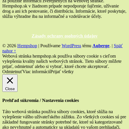
za použitie informácií zverejnených na webovej stránke.
Hempshop.sk v žiadnom prípade nepodporuje fajčenie, užívanie
drog a ani ich pestovanie, či distribúciu. Informácie, ktoré poskytuje,
slúžia výhradne iba na informačné a vzdelávacie účely.
Zásady ochrany osobných údajov
© 2026
Hempshop
|
Používame
WordPress
tému
Auberge
.
|
Späť
nahor ↑
Webová stránka hempshop.sk používa súbory cookie s cieľom
vylepšenia kvality našich webových stránok. Tieto súbory môžete
prijať, odmietnuť alebo si vybrať, ktoré chcete akceptovať.
Odmietnuť
Viac informácií
Prijať všetky
Close
Prehľad súkromia / Nastavenia cookies
Táto webová stránka používa súbory cookies, ktoré slúžia na
vylepšenie vášho užívateľského zážitku. Zo všetkých cookies sú pre
základné fungovanie stránky potrebné tie, ktoré sú kategorizované
ako nevyhnutné a automaticky sa ukladajú vo vašom prehliadači.