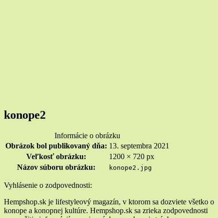
konope2
Informácie o obrázku
Obrázok bol publikovaný dňa:
13. septembra 2021
Veľkosť obrázku:
1200 × 720 px
Názov súboru obrázku:
konope2.jpg
Widgety
Vyhlásenie o zodpovednosti:
v
Hempshop.sk je lifestyleový magazín, v ktorom sa dozviete všetko o
konope a konopnej kultúre. Hempshop.sk sa zrieka zodpovednosti
pätičke