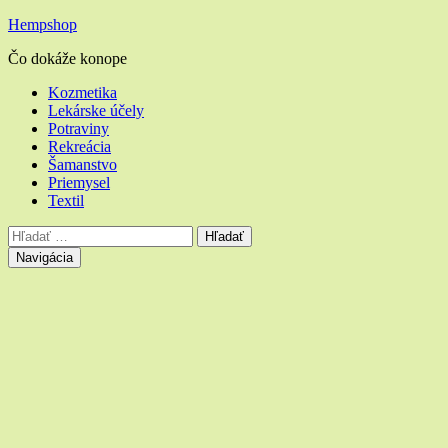
Hempshop
Čo dokáže konope
Hlavné
Kozmetika
Lekárske účely
menu
Potraviny
Rekreácia
Šamanstvo
Priemysel
Textil
Vyhľadávanie
Hľadať:
Navigácia