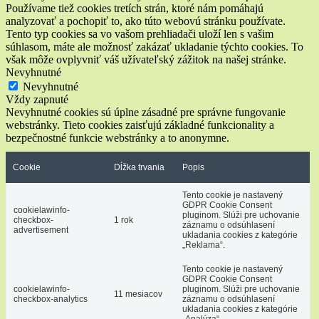
Používame tiež cookies tretích strán, ktoré nám pomáhajú
analyzovať a pochopiť to, ako túto webovú stránku používate.
Tento typ cookies sa vo vašom prehliadači uloží len s vašim
súhlasom, máte ale možnosť zakázať ukladanie týchto cookies. To
však môže ovplyvniť váš užívateľský zážitok na našej stránke.
Nevyhnutné
Nevyhnutné
Vždy zapnuté
Nevyhnutné cookies sú úplne zásadné pre správne fungovanie
webstránky. Tieto cookies zaisťujú základné funkcionality a
bezpečnostné funkcie webstránky a to anonymne.
Cookie
Dĺžka trvania
Popis
Tento cookie je nastavený
GDPR Cookie Consent
cookielawinfo-
pluginom. Slúži pre uchovanie
checkbox-
1 rok
záznamu o odsúhlasení
advertisement
ukladania cookies z kategórie
„Reklama“.
Tento cookie je nastavený
GDPR Cookie Consent
cookielawinfo-
pluginom. Slúži pre uchovanie
11 mesiacov
checkbox-analytics
záznamu o odsúhlasení
ukladania cookies z kategórie