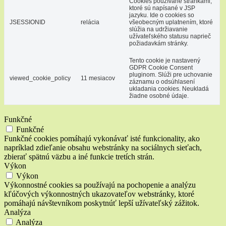
Cookies používané stránkami,
ktoré sú napísané v JSP
jazyku. Ide o cookies so
JSESSIONID
relácia
všeobecným uplatnením, ktoré
slúžia na udržiavanie
užívateľského statusu naprieč
požiadavkám stránky.
Tento cookie je nastavený
GDPR Cookie Consent
pluginom. Slúži pre uchovanie
viewed_cookie_policy
11 mesiacov
záznamu o odsúhlasení
ukladania cookies. Neukladá
žiadne osobné údaje.
Funkčné
Funkčné
Funkčné cookies pomáhajú vykonávať isté funkcionality, ako
napríklad zdieľanie obsahu webstránky na sociálnych sieťach,
zbierať spätnú väzbu a iné funkcie tretích strán.
Výkon
Výkon
Výkonnostné cookies sa používajú na pochopenie a analýzu
kľúčových výkonnostných ukazovateľov webstránky, ktoré
pomáhajú návštevníkom poskytnúť lepší užívateľský zážitok.
Analýza
Analýza