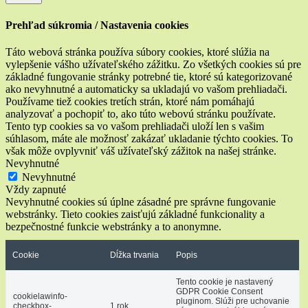
Prehľad súkromia / Nastavenia cookies
Táto webová stránka používa súbory cookies, ktoré slúžia na
vylepšenie vášho užívateľského zážitku. Zo všetkých cookies sú pre
základné fungovanie stránky potrebné tie, ktoré sú kategorizované
ako nevyhnutné a automaticky sa ukladajú vo vašom prehliadači.
Používame tiež cookies tretích strán, ktoré nám pomáhajú
analyzovať a pochopiť to, ako túto webovú stránku používate.
Tento typ cookies sa vo vašom prehliadači uloží len s vašim
súhlasom, máte ale možnosť zakázať ukladanie týchto cookies. To
však môže ovplyvniť váš užívateľský zážitok na našej stránke.
Nevyhnutné
Nevyhnutné
Vždy zapnuté
Nevyhnutné cookies sú úplne zásadné pre správne fungovanie
webstránky. Tieto cookies zaisťujú základné funkcionality a
bezpečnostné funkcie webstránky a to anonymne.
Cookie
Dĺžka trvania
Popis
Tento cookie je nastavený
GDPR Cookie Consent
cookielawinfo-
pluginom. Slúži pre uchovanie
checkbox-
1 rok