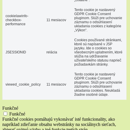
Tento cookie je nastavený
GDPR Cookie Consent
cookielawinfo-
pluginom. Slúži pre uchovanie
checkbox-
11 mesiacov
záznamu o odsúhlasení
performance
ukladania cookies z kategórie
„Výkon“.
Cookies používané stránkami,
ktoré sú napísané v JSP
jazyku. Ide o cookies so
JSESSIONID
relácia
všeobecným uplatnením, ktoré
slúžia na udržiavanie
užívateľského statusu naprieč
požiadavkám stránky.
Tento cookie je nastavený
GDPR Cookie Consent
pluginom. Slúži pre uchovanie
viewed_cookie_policy
11 mesiacov
záznamu o odsúhlasení
ukladania cookies. Neukladá
žiadne osobné údaje.
Funkčné
Funkčné
Funkčné cookies pomáhajú vykonávať isté funkcionality, ako
napríklad zdieľanie obsahu webstránky na sociálnych sieťach,
zbierať spätnú väzbu a iné funkcie tretích strán.