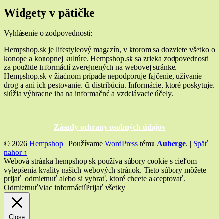
Widgety v pätičke
Vyhlásenie o zodpovednosti:
Hempshop.sk je lifestyleový magazín, v ktorom sa dozviete všetko o
konope a konopnej kultúre. Hempshop.sk sa zrieka zodpovednosti
za použitie informácií zverejnených na webovej stránke.
Hempshop.sk v žiadnom prípade nepodporuje fajčenie, užívanie
drog a ani ich pestovanie, či distribúciu. Informácie, ktoré poskytuje,
slúžia výhradne iba na informačné a vzdelávacie účely.
Zásady ochrany osobných údajov
© 2026
Hempshop
|
Používame
WordPress
tému
Auberge
.
|
Späť
nahor ↑
Webová stránka hempshop.sk používa súbory cookie s cieľom
vylepšenia kvality našich webových stránok. Tieto súbory môžete
prijať, odmietnuť alebo si vybrať, ktoré chcete akceptovať.
Odmietnuť
Viac informácií
Prijať všetky
Close