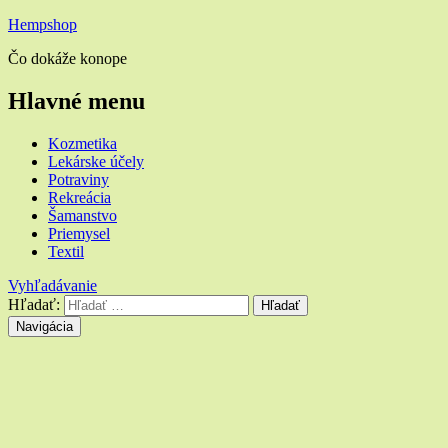
Hempshop
Čo dokáže konope
Hlavné menu
Kozmetika
Lekárske účely
Potraviny
Rekreácia
Šamanstvo
Priemysel
Textil
Vyhľadávanie
Hľadať:
Navigácia