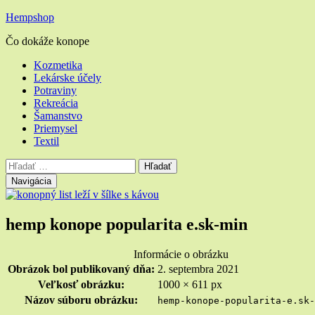
Hempshop
Čo dokáže konope
Hlavné
Kozmetika
Lekárske účely
menu
Potraviny
Rekreácia
Šamanstvo
Priemysel
Textil
Vyhľadávanie
Hľadať:
Navigácia
hemp konope popularita e.sk-min
Informácie o obrázku
Obrázok bol publikovaný dňa:
2. septembra 2021
Veľkosť obrázku:
1000 × 611 px
Názov súboru obrázku:
hemp-konope-popularita-e.sk-