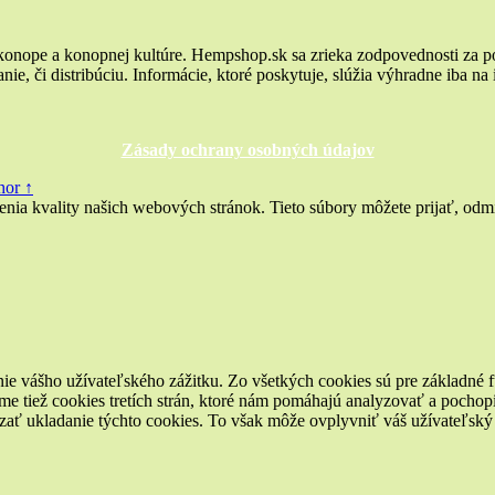
 konope a konopnej kultúre. Hempshop.sk sa zrieka zodpovednosti za p
ie, či distribúciu. Informácie, ktoré poskytuje, slúžia výhradne iba na
Zásady ochrany osobných údajov
hor ↑
a kvality našich webových stránok. Tieto súbory môžete prijať, odmie
ie vášho užívateľského zážitku. Zo všetkých cookies sú pre základné f
e tiež cookies tretích strán, ktoré nám pomáhajú analyzovať a pochopi
zať ukladanie týchto cookies. To však môže ovplyvniť váš užívateľský z