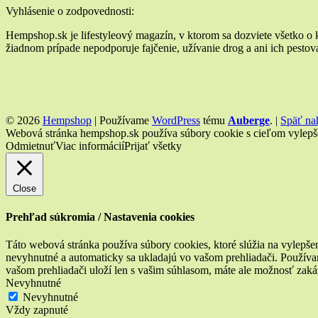
Widgety
Vyhlásenie o zodpovednosti:
v
Hempshop.sk je lifestyleový magazín, v ktorom sa dozviete všetko o
žiadnom prípade nepodporuje fajčenie, užívanie drog a ani ich pestovan
pätičke
© 2026
Hempshop
|
Používame
WordPress
tému
Auberge
.
|
Späť na
Webová stránka hempshop.sk používa súbory cookie s cieľom vylepšeni
Odmietnuť
Viac informácií
Prijať všetky
Close
Prehľad súkromia / Nastavenia cookies
Táto webová stránka používa súbory cookies, ktoré slúžia na vylepšen
nevyhnutné a automaticky sa ukladajú vo vašom prehliadači. Používam
vašom prehliadači uloží len s vašim súhlasom, máte ale možnosť zaká
Nevyhnutné
Nevyhnutné
Vždy zapnuté