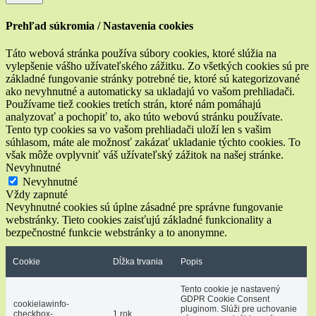
Prehľad súkromia / Nastavenia cookies
Táto webová stránka používa súbory cookies, ktoré slúžia na
vylepšenie vášho užívateľského zážitku. Zo všetkých cookies sú pre
základné fungovanie stránky potrebné tie, ktoré sú kategorizované
ako nevyhnutné a automaticky sa ukladajú vo vašom prehliadači.
Používame tiež cookies tretích strán, ktoré nám pomáhajú
analyzovať a pochopiť to, ako túto webovú stránku používate.
Tento typ cookies sa vo vašom prehliadači uloží len s vašim
súhlasom, máte ale možnosť zakázať ukladanie týchto cookies. To
však môže ovplyvniť váš užívateľský zážitok na našej stránke.
Nevyhnutné
Nevyhnutné
Vždy zapnuté
Nevyhnutné cookies sú úplne zásadné pre správne fungovanie
webstránky. Tieto cookies zaisťujú základné funkcionality a
bezpečnostné funkcie webstránky a to anonymne.
Cookie
Dĺžka trvania
Popis
Tento cookie je nastavený
GDPR Cookie Consent
cookielawinfo-
pluginom. Slúži pre uchovanie
checkbox-
1 rok