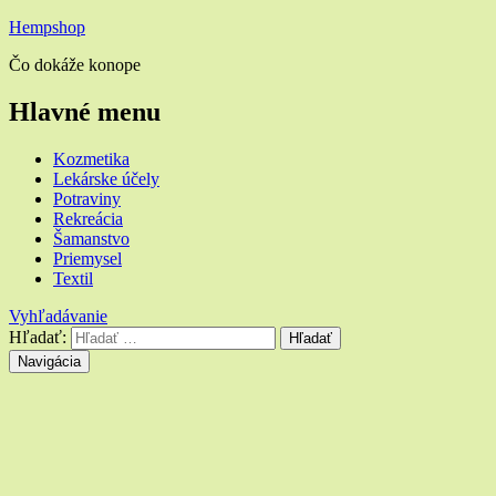
Hempshop
Čo dokáže konope
Hlavné menu
Kozmetika
Lekárske účely
Potraviny
Rekreácia
Šamanstvo
Priemysel
Textil
Vyhľadávanie
Hľadať:
Navigácia