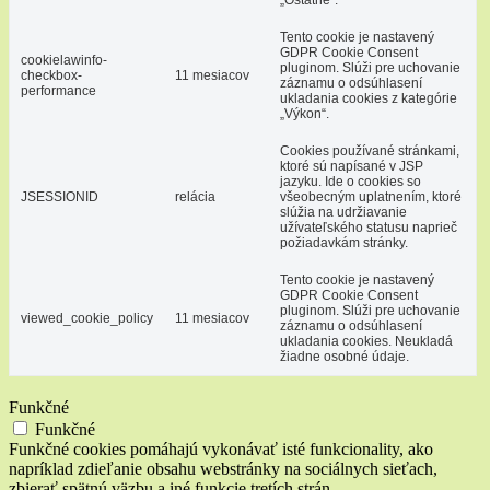
Tento cookie je nastavený
GDPR Cookie Consent
cookielawinfo-
pluginom. Slúži pre uchovanie
checkbox-
11 mesiacov
záznamu o odsúhlasení
performance
ukladania cookies z kategórie
„Výkon“.
Cookies používané stránkami,
ktoré sú napísané v JSP
jazyku. Ide o cookies so
JSESSIONID
relácia
všeobecným uplatnením, ktoré
slúžia na udržiavanie
užívateľského statusu naprieč
požiadavkám stránky.
Tento cookie je nastavený
GDPR Cookie Consent
pluginom. Slúži pre uchovanie
viewed_cookie_policy
11 mesiacov
záznamu o odsúhlasení
ukladania cookies. Neukladá
žiadne osobné údaje.
Funkčné
Funkčné
Funkčné cookies pomáhajú vykonávať isté funkcionality, ako
napríklad zdieľanie obsahu webstránky na sociálnych sieťach,
zbierať spätnú väzbu a iné funkcie tretích strán.