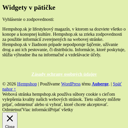
Widgety v pätičke
Vyhlásenie o zodpovednosti:
Hempshop.sk je lifestyleový magazín, v ktorom sa dozviete všetko o
konope a konopnej kultúre. Hempshop.sk sa zrieka zodpovednosti
za použitie informácií zverejnených na webovej stránke.
Hempshop.sk v žiadnom prípade nepodporuje fajčenie, užívanie
drog a ani ich pestovanie, či distribúciu. Informácie, ktoré poskytuje,
slúžia výhradne iba na informačné a vzdelávacie účely.
Zásady ochrany osobných údajov
© 2026
Hempshop
|
Používame
WordPress
tému
Auberge
.
|
Späť
nahor ↑
Webová stránka hempshop.sk používa súbory cookie s cieľom
vylepšenia kvality našich webových stránok. Tieto súbory môžete
prijať, odmietnuť alebo si vybrať, ktoré chcete akceptovať.
Odmietnuť
Viac informácií
Prijať všetky
Close